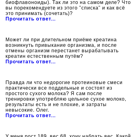
биофлавоноиды). Так ли это на самом деле? Что
вы порекомендуете из этого "списка" и как всё
это принимать (сочетать)?
Прочитать ответ...
Может ли при длительном приёме креатина
возникнуть привыкание организма, и после
отмены организм перестанет вырабатывать
креатин естественным путём?
Прочитать ответ...
Правда ли что недорогие протеиновые смеси
практически все поддельные и состоят из
простого сухого молока? Я сам после
тренировки употребляю цельное сухое молоко,
результаты есть и не плохие, и затраты
невысокие. Олег.
Прочитать ответ...
У меня рост 189, вес 68, хочу набрать вес. Какой