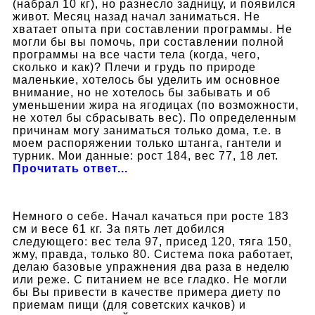
(набрал 10 кг), но разнесло задницу, и появился
живот. Месяц назад начал заниматься. Не
хватает опыта при составлении программы. Не
могли бы вы помочь, при составлении полной
программы на все части тела (когда, чего,
сколько и как)? Плечи и грудь по природе
маленькие, хотелось бы уделить им основное
внимание, но не хотелось бы забывать и об
уменьшении жира на ягодицах (по возможности,
не хотел бы сбрасывать вес). По определенным
причинам могу заниматься только дома, т.е. в
моем распоряжении только штанга, гантели и
турник. Мои данные: рост 184, вес 77, 18 лет.
Прочитать ответ...
Немного о себе. Начал качаться при росте 183
см и весе 61 кг. За пять лет добился
следующего: вес тела 97, присед 120, тяга 150,
жму, правда, только 80. Система пока работает,
делаю базовые упражнения два раза в неделю
или реже. С питанием не все гладко. Не могли
бы Вы привести в качестве примера диету по
приемам пищи (для советских качков) и