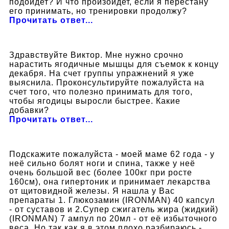
подойдет? И что произойдет, если я перестану
его принимать, но тренировки продолжу?
Прочитать ответ...
Здравствуйте Виктор. Мне нужно срочно
нарастить ягодичные мышцы для съемок к концу
декабря. На счет группы упражнений я уже
выяснила. Проконсультируйте пожалуйста на
счет того, что полезно принимать для того,
чтобы ягодицы выросли быстрее. Какие
добавки?
Прочитать ответ...
Подскажите пожалуйста - моей маме 62 года - у
неё сильно болят ноги и спина, также у неё
очень большой вес (более 100кг при росте
160см), она гипертоник и принимает лекарства
от щитовидной железы. Я нашла у Вас
препараты 1. Глюкозамин (IRONMAN) 40 капсул
- от суставов и 2.Супер сжигатель жира (жидкий)
(IRONMAN) 7 ампул по 20мл - от её избыточного
веса. Но так как я в этом плохо разбираюсь -