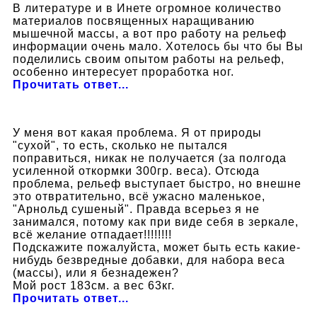
В литературе и в Инете огромное количество
материалов посвященных наращиванию
мышечной массы, а вот про работу на рельеф
информации очень мало. Хотелось бы что бы Вы
поделились своим опытом работы на рельеф,
особенно интересует проработка ног.
Прочитать ответ...
У меня вот какая проблема. Я от природы
"сухой", то есть, сколько не пытался
поправиться, никак не получается (за полгода
усиленной откормки 300гр. веса). Отсюда
проблема, рельеф выступает быстро, но внешне
это отвратительно, всё ужасно маленькое,
"Арнольд сушеный". Правда всерьез я не
занимался, потому как при виде себя в зеркале,
всё желание отпадает!!!!!!!!
Подскажите пожалуйста, может быть есть какие-
нибудь безвредные добавки, для набора веса
(массы), или я безнадежен?
Мой рост 183см. а вес 63кг.
Прочитать ответ...