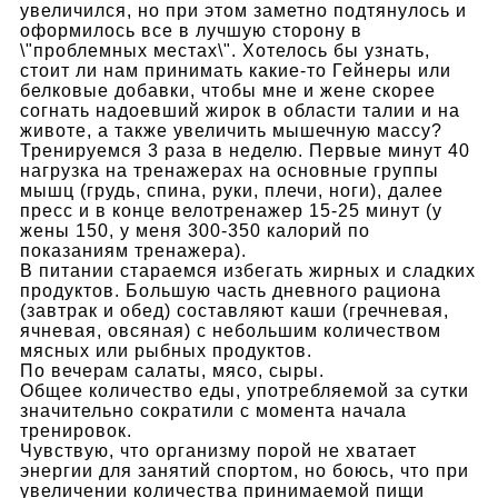
увеличился, но при этом заметно подтянулось и
оформилось все в лучшую сторону в
\"проблемных местах\". Хотелось бы узнать,
стоит ли нам принимать какие-то Гейнеры или
белковые добавки, чтобы мне и жене скорее
согнать надоевший жирок в области талии и на
животе, а также увеличить мышечную массу?
Тренируемся 3 раза в неделю. Первые минут 40
нагрузка на тренажерах на основные группы
мышц (грудь, спина, руки, плечи, ноги), далее
пресс и в конце велотренажер 15-25 минут (у
жены 150, у меня 300-350 калорий по
показаниям тренажера).
В питании стараемся избегать жирных и сладких
продуктов. Большую часть дневного рациона
(завтрак и обед) составляют каши (гречневая,
ячневая, овсяная) с небольшим количеством
мясных или рыбных продуктов.
По вечерам салаты, мясо, сыры.
Общее количество еды, употребляемой за сутки
значительно сократили с момента начала
тренировок.
Чувствую, что организму порой не хватает
энергии для занятий спортом, но боюсь, что при
увеличении количества принимаемой пищи