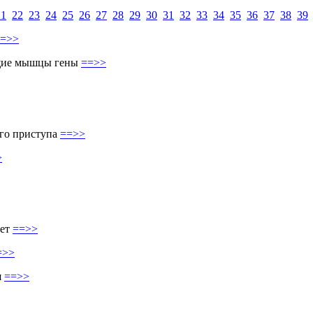
21
22
23
24
25
26
27
28
29
30
31
32
33
34
35
36
37
38
39
=>>
ящие мышцы гены
==>>
го приступа
==>>
>
вет
==>>
=>>
я
==>>