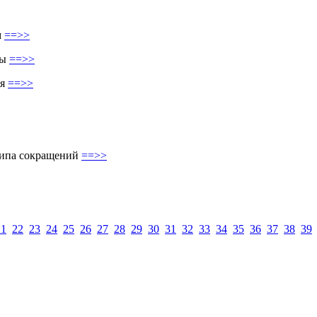
м
==>>
мы
==>>
ия
==>>
типа сокращений
==>>
21
22
23
24
25
26
27
28
29
30
31
32
33
34
35
36
37
38
39