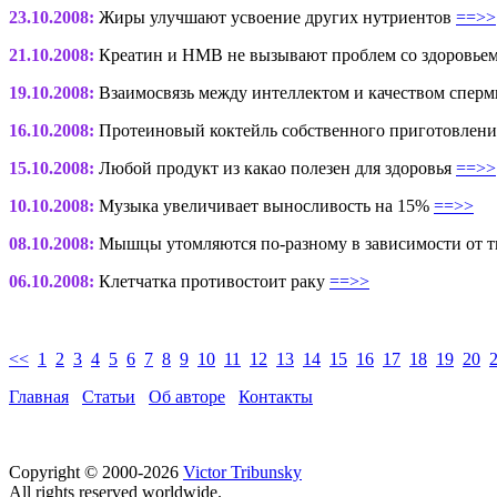
23.10.2008:
Жиры улучшают усвоение других нутриентов
==>>
21.10.2008:
Креатин и HMB не вызывают проблем со здоровье
19.10.2008:
Взаимосвязь между интеллектом и качеством спер
16.10.2008:
Протеиновый коктейль собственного приготовлен
15.10.2008:
Любой продукт из какао полезен для здоровья
==>>
10.10.2008:
Музыка увеличивает выносливость на 15%
==>>
08.10.2008:
Мышцы утомляются по-разному в зависимости от 
06.10.2008:
Клетчатка противостоит раку
==>>
<<
1
2
3
4
5
6
7
8
9
10
11
12
13
14
15
16
17
18
19
20
Главная
Статьи
Об авторе
Контакты
Copyright © 2000-2026
Victor Tribunsky
All rights reserved worldwide.