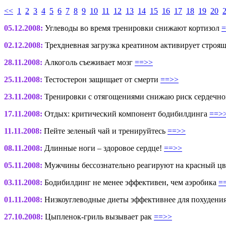
<<
1
2
3
4
5
6
7
8
9
10
11
12
13
14
15
16
17
18
19
20
05.12.2008:
Углеводы во время тренировки снижают кортизол
=
02.12.2008:
Трехдневная загрузка креатином активирует стро
28.11.2008:
Алкоголь съеживает мозг
==>>
25.11.2008:
Тестостерон защищает от смерти
==>>
23.11.2008:
Тренировки с отягощениями снижаю риск сердечно
17.11.2008:
Отдых: критический компонент бодибилдинга
==>
11.11.2008:
Пейте зеленый чай и тренируйтесь
==>>
08.11.2008:
Длинные ноги – здоровое сердце!
==>>
05.11.2008:
Мужчины бессознательно реагируют на красный ц
03.11.2008:
Бодибилдинг не менее эффективен, чем аэробика
=
01.11.2008:
Низкоуглеводные диеты эффективнее для похудени
27.10.2008:
Цыпленок-гриль вызывает рак
==>>