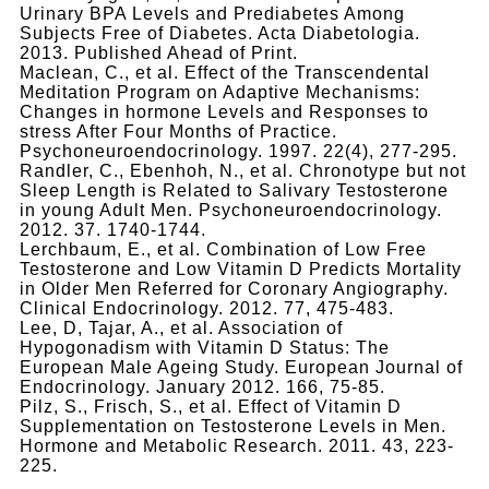
Urinary BPA Levels and Prediabetes Among
Subjects Free of Diabetes. Acta Diabetologia.
2013. Published Ahead of Print.
Maclean, C., et al. Effect of the Transcendental
Meditation Program on Adaptive Mechanisms:
Changes in hormone Levels and Responses to
stress After Four Months of Practice.
Psychoneuroendocrinology. 1997. 22(4), 277-295.
Randler, C., Ebenhoh, N., et al. Chronotype but not
Sleep Length is Related to Salivary Testosterone
in young Adult Men. Psychoneuroendocrinology.
2012. 37. 1740-1744.
Lerchbaum, E., et al. Combination of Low Free
Testosterone and Low Vitamin D Predicts Mortality
in Older Men Referred for Coronary Angiography.
Clinical Endocrinology. 2012. 77, 475-483.
Lee, D, Tajar, A., et al. Association of
Hypogonadism with Vitamin D Status: The
European Male Ageing Study. European Journal of
Endocrinology. January 2012. 166, 75-85.
Pilz, S., Frisch, S., et al. Effect of Vitamin D
Supplementation on Testosterone Levels in Men.
Hormone and Metabolic Research. 2011. 43, 223-
225.