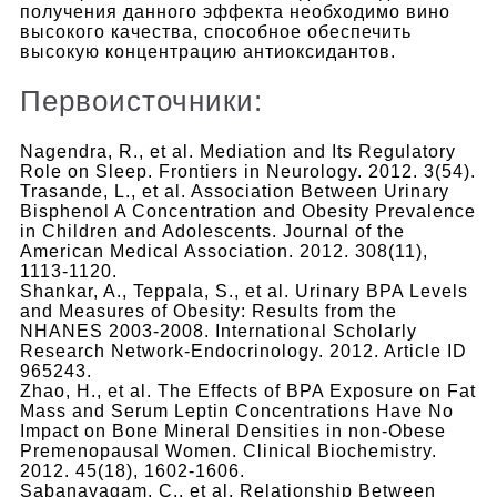
получения данного эффекта необходимо вино
высокого качества, способное обеспечить
высокую концентрацию антиоксидантов.
Первоисточники:
Nagendra, R., et al. Mediation and Its Regulatory
Role on Sleep. Frontiers in Neurology. 2012. 3(54).
Trasande, L., et al. Association Between Urinary
Bisphenol A Concentration and Obesity Prevalence
in Children and Adolescents. Journal of the
American Medical Association. 2012. 308(11),
1113-1120.
Shankar, A., Teppala, S., et al. Urinary BPA Levels
and Measures of Obesity: Results from the
NHANES 2003-2008. International Scholarly
Research Network-Endocrinology. 2012. Article ID
965243.
Zhao, H., et al. The Effects of BPA Exposure on Fat
Mass and Serum Leptin Concentrations Have No
Impact on Bone Mineral Densities in non-Obese
Premenopausal Women. Clinical Biochemistry.
2012. 45(18), 1602-1606.
Sabanayagam, C., et al. Relationship Between