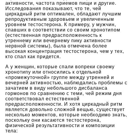
активности, частота приемов пищи и другие.
Исследования показывают, что те, чей
циркадный ритм оптимален, обладают лучшим
репродуктивным здоровьем и увеличенным
уровнем тестостерона. К примеру, у мужчин,
спавших в соответствии со своим хронотипом
(естественная предрасположенность к
утреннему или вечернему пику активности
нервной системы), была отмечена более
высокая концентрация тестостерона, чем у тех,
кто спал как придется.
А у женщин, которые спали вопреки своему
хронотипу или относились к отдельной
«промежуточной» группе между утренней и
вечерней активностью, наблюдались проблемы с
зачатием в виду небольшого дисбаланса
гормонов по сравнению с теми, чей режим дня
соответствовал естественной
предрасположенности. И хотя циркадный ритм
является довольно сложной вещью, существует
несколько моментов, которые необходимо знать,
поскольку они касаются тестостерона,
физической результативности и композиции
тела: