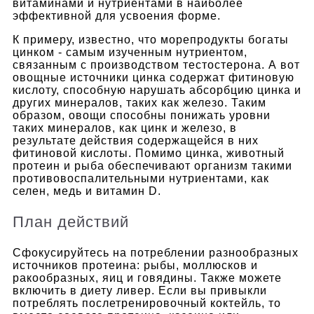
витаминами и нутриентами в наиболее
эффективной для усвоения форме.
К примеру, известно, что морепродукты богаты
цинком - самым изученным нутриентом,
связанным с производством тестостерона. А вот
овощные источники цинка содержат фитиновую
кислоту, способную нарушать абсорбцию цинка и
других минералов, таких как железо. Таким
образом, овощи способны понижать уровни
таких минералов, как цинк и железо, в
результате действия содержащейся в них
фитиновой кислоты.
Помимо цинка, животный
протеин и рыба обеспечивают организм такими
противовоспалительными нутриентами, как
селен, медь и витамин D.
План действий
Сфокусируйтесь на потреблении разнообразных
источников протеина: рыбы, моллюсков и
ракообразных, яиц и говядины. Также можете
включить в диету ливер.
Если вы привыкли
потреблять послетренировочный коктейль, то