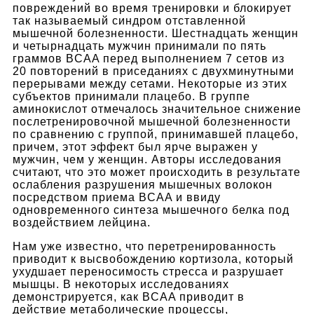
повреждений во время тренировки и блокирует
так называемый синдром отставленной
мышечной болезненности. Шестнадцать женщин
и четырнадцать мужчин принимали по пять
граммов BCAA перед выполнением 7 сетов из
20 повторений в приседаниях с двухминутными
перерывами между сетами. Некоторые из этих
субъектов принимали плацебо. В группе
аминокислот отмечалось значительное снижение
послетренировочной мышечной болезненности
по сравнению с группой, принимавшей плацебо,
причем, этот эффект был ярче выражен у
мужчин, чем у женщин. Авторы исследования
считают, что это может происходить в результате
ослабления разрушения мышечных волокон
посредством приема BCAA и ввиду
одновременного синтеза мышечного белка под
воздействием лейцина.
Нам уже известно, что перетренированность
приводит к высвобождению кортизола, который
ухудшает переносимость стресса и разрушает
мышцы. В некоторых исследованиях
демонстрируется, как BCAA приводит в
действие метаболические процессы,