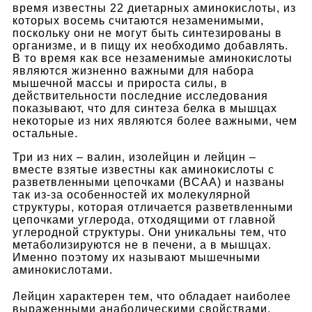
время известны 22 диетарных аминокислоты, из
которых восемь считаются незаменимыми,
поскольку они не могут быть синтезированы в
организме, и в пищу их необходимо добавлять.
В то время как все незаменимые аминокислоты
являются жизненно важными для набора
мышечной массы и прироста силы, в
действительности последние исследования
показывают, что для синтеза белка в мышцах
некоторые из них являются более важными, чем
остальные.
Три из них – валин, изолейцин и лейцин –
вместе взятые известны как аминокислоты с
разветвленными цепочками (BCAA) и названы
так из-за особенностей их молекулярной
структуры, которая отличается разветвленными
цепочками углерода, отходящими от главной
углеродной структуры. Они уникальны тем, что
метаболизируются не в печени, а в мышцах.
Именно поэтому их называют мышечными
аминокислотами.
Лейцин характерен тем, что обладает наиболее
выраженными анаболическими свойствами.