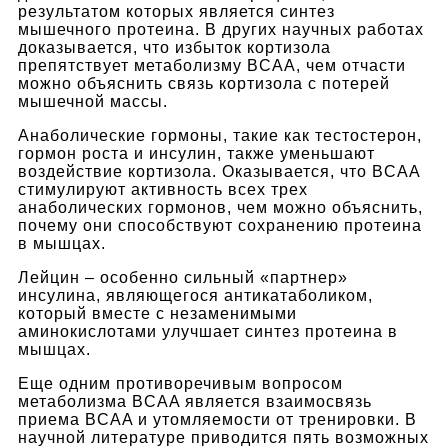
результатом которых является синтез
мышечного протеина. В других научных работах
доказывается, что избыток кортизола
препятствует метаболизму BCAA, чем отчасти
можно объяснить связь кортизола с потерей
мышечной массы.
Анаболические гормоны, такие как тестостерон,
гормон роста и инсулин, также уменьшают
воздействие кортизола. Оказывается, что BCAA
стимулируют активность всех трех
анаболических гормонов, чем можно объяснить,
почему они способствуют сохранению протеина
в мышцах.
Лейцин – особенно сильный «партнер»
инсулина, являющегося антикатаболиком,
который вместе с незаменимыми
аминокислотами улучшает синтез протеина в
мышцах.
Еще одним противоречивым вопросом
метаболизма BCAA является взаимосвязь
приема BCAA и утомляемости от тренировки. В
научной литературе приводится пять возможных