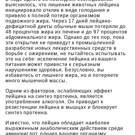
выяснилось, что лишение животных лейцина
инициировало отклик в виде голодания и
привело к полной потери организмом
подкожного жира. Через 17 дней лейцино-
дефицитной диеты обычные мыши потеряли до
48 процентов жира их печени и до 97 процентов
абдоминального жира. Однако до тех пор, пока
эти открытия не приведут к промышленной
разработке новых лекарственных средств в
борьбе с ожирением, не пытайтесь испытывать
это на себе: исключение лейцина из вашего
питания может привести к серьезным
нарушениям здоровья. Безусловно, вы
избавитесь от лишнего жира, но и потеряете
много мышечной массы.
Одним из факторов, ослабляющих эффект
лейцина на синтез протеина, является
употребление алкоголя. Он приводит к
резистенции лейцина в мышцах и блокирует
синтез протеина.
Известно, что лейцин обладает наиболее
выраженным анаболическим действием среди
аминокислот, однако вашему организму