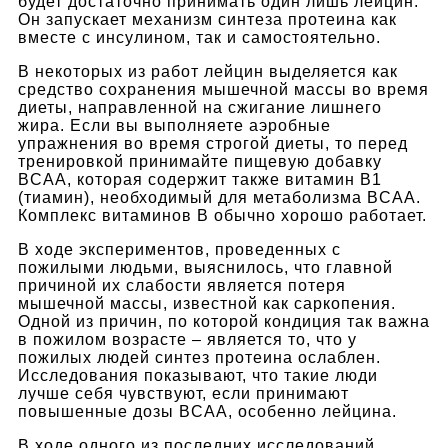
будет достаточно принимать один лишь лейцин.
Он запускает механизм синтеза протеина как
вместе с инсулином, так и самостоятельно.
В некоторых из работ лейцин выделяется как
средство сохранения мышечной массы во время
диеты, направленной на сжигание лишнего
жира. Если вы выполняете аэробные
упражнения во время строгой диеты, то перед
тренировкой принимайте пищевую добавку
BCAA, которая содержит также витамин В1
(тиамин), необходимый для метаболизма BCAA.
Комплекс витаминов В обычно хорошо работает.
В ходе экспериментов, проведенных с
пожилыми людьми, выяснилось, что главной
причиной их слабости является потеря
мышечной массы, известной как саркопения.
Одной из причин, по которой кондиция так важна
в пожилом возрасте – является то, что у
пожилых людей синтез протеина ослаблен.
Исследования показывают, что такие люди
лучше себя чувствуют, если принимают
повышенные дозы BCAA, особенно лейцина.
В ходе одного из последних исследований