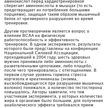
аминокислот перед кардиотренировкой
сберегает аминокислоты в мышцах (то есть
предотвращает их потребление большими
порциями), защищая таким образом мышечный
белок от чрезмерного разрушения во время
тренировки.
Другим противоречием является вопрос о
влиянии BCAA на физическую
работоспособность и эффективность
тренировок. В одном эксперименте, результаты
которого были представлены на конференции
Национальной Силовой Ассоциации,
проходившей в 2004 году, шесть здоровых
мужчин принимали либо аминокислоты с
разветвленными цепочками, либо плацебо,
после чего тренировались с отягощениями. В
первом случае уровень гормона стресса
кортизола и креатинкиназы (энзима,
высвобождающегося при разрушении мышечных
волокон) понижался, а количество тестостерона
повышалось. Авторы заметили, что тем
участникам эксперимента, у которых количество
жира в организме было большим, для получения
анаболического эффекта требовался прием