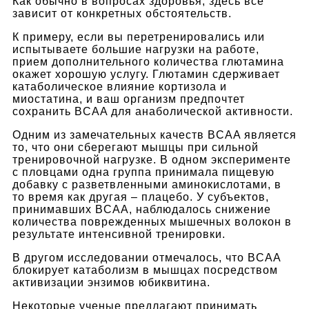
Как обычно в вопросах здоровья, здесь все
зависит от конкретных обстоятельств.
К примеру, если вы перетренировались или
испытываете большие нагрузки на работе,
прием дополнительного количества глютамина
окажет хорошую услугу. Глютамин сдерживает
катаболическое влияние кортизола и
миостатина, и ваш организм предпочтет
сохранить BCAA для анаболической активности.
Одним из замечательных качеств BCAA является
то, что они сберегают мышцы при сильной
тренировочной нагрузке. В одном эксперименте
с пловцами одна группа принимала пищевую
добавку с разветвленными аминокислотами, в
то время как другая – плацебо. У субъектов,
принимавших BCAA, наблюдалось снижение
количества поврежденных мышечных волокон в
результате интенсивной тренировки.
В другом исследовании отмечалось, что BCAA
блокирует катаболизм в мышцах посредством
активизации энзимов юбиквитина.
Некоторые ученые предлагают принимать