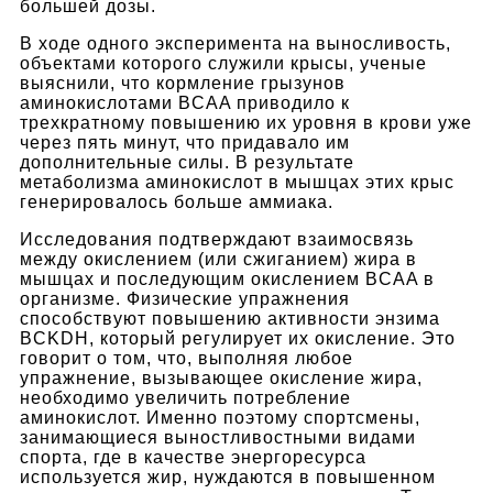
большей дозы.
В ходе одного эксперимента на выносливость,
объектами которого служили крысы, ученые
выяснили, что кормление грызунов
аминокислотами BCAA приводило к
трехкратному повышению их уровня в крови уже
через пять минут, что придавало им
дополнительные силы. В результате
метаболизма аминокислот в мышцах этих крыс
генерировалось больше аммиака.
Исследования подтверждают взаимосвязь
между окислением (или сжиганием) жира в
мышцах и последующим окислением BCAA в
организме. Физические упражнения
способствуют повышению активности энзима
BCKDH, который регулирует их окисление. Это
говорит о том, что, выполняя любое
упражнение, вызывающее окисление жира,
необходимо увеличить потребление
аминокислот. Именно поэтому спортсмены,
занимающиеся выностливостными видами
спорта, где в качестве энергоресурса
используется жир, нуждаются в повышенном