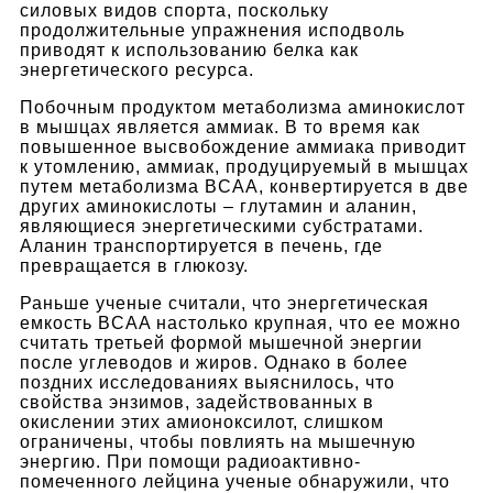
силовых видов спорта, поскольку
продолжительные упражнения исподволь
приводят к использованию белка как
энергетического ресурса.
Побочным продуктом метаболизма аминокислот
в мышцах является аммиак. В то время как
повышенное высвобождение аммиака приводит
к утомлению, аммиак, продуцируемый в мышцах
путем метаболизма BCAA, конвертируется в две
других аминокислоты – глутамин и аланин,
являющиеся энергетическими субстратами.
Аланин транспортируется в печень, где
превращается в глюкозу.
Раньше ученые считали, что энергетическая
емкость BCAA настолько крупная, что ее можно
считать третьей формой мышечной энергии
после углеводов и жиров. Однако в более
поздних исследованиях выяснилось, что
свойства энзимов, задействованных в
окислении
этих амионоксилот, слишком
ограничены, чтобы повлиять на мышечную
энергию. При помощи радиоактивно-
помеченного лейцина ученые обнаружили, что