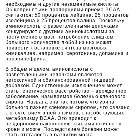
необходимы и другие незаменимые кислоты.
Общепринятыми пропорциями приема BCAA
считаются: 50 процентов лейцина, 25 процентов
изолейцина и 25 процентов валина. Поскольку
аминокислоты с разветвленными цепочками
конкурируют с другими аминокислотами за
поступление в мозг, потребление слишком
большого количества любой из них может
привести к остановке синтеза мозговых
химикалиев, например, серотонина, допамина и
норэпинефрина.
В общем и целом, аминокислоты с
разветвленными цепочками являются
нетоксичной и сбалансированной пищевой
добавкой. Единственным исключением может
стать генетическое расстройство – врожденное
заболевание, называемое болезнью кленового
сиропа. Названа она так потому, что урина
больного пахнет кленовым сиропом, что связано
с отсутствием в ней энзимов, способствующих
метаболизму BCAA. Это приводит к
нездоровому накоплению этих аминокислот в
крови и мозге. Последствием болезни может
стать отсталость в развитии мозга.