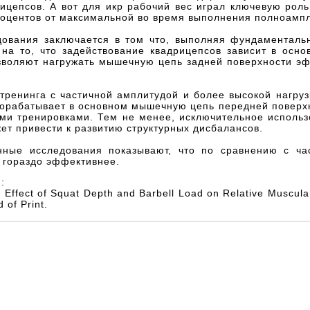
рицепсов. А вот для икр рабочий вес играл ключевую ро
процентов от максимальной во время выполнения полноамп
дования заключается в том что, выполняя фундаменталь
 на то, что задействование квадрицепсов зависит в осн
зволяют нагружать мышечную цепь задней поверхности эф
тренинга с частичной амплитудой и более высокой нагру
рорабатывает в основном мышечную цепь передней поверхн
ми тренировками. Тем не менее, исключительное использ
ет привести к развитию структурных дисбалансов.
нные исследования показывают, что по сравнению с ч
 гораздо эффективнее.
:
. Effect of Squat Depth and Barbell Load on Relative Muscular
 of Print.