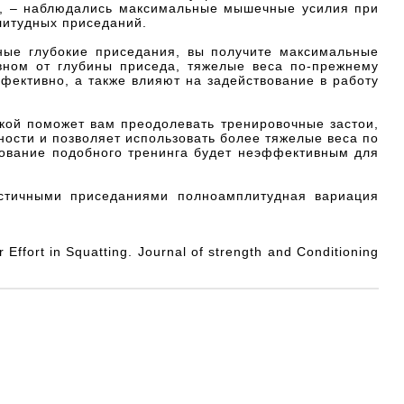
ль, – наблюдались максимальные мышечные усилия при
литудных приседаний.
ные глубокие приседания, вы получите максимальные
овном от глубины приседа, тяжелые веса по-прежнему
фективно, а также влияют на задействование в работу
зкой поможет вам преодолевать тренировочные застои,
ости и позволяет использовать более тяжелые веса по
ование подобного тренинга будет неэффективным для
астичными приседаниями полноамплитудная вариация
 Effort in Squatting. Journal of strength and Conditioning