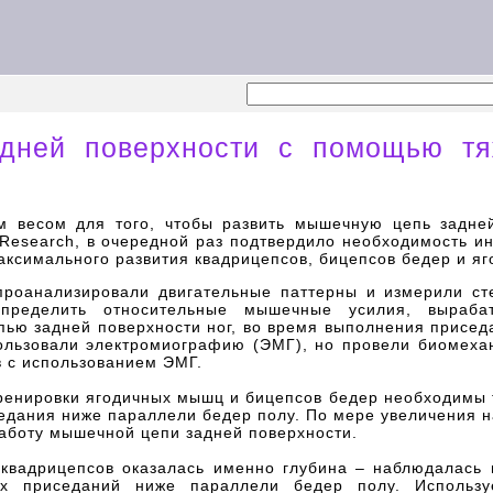
дней поверхности с помощью тя
 весом для того, чтобы развить мышечную цепь задней
ng Research, в очередной раз подтвердило необходимость
аксимального развития квадрицепсов, бицепсов бедер и я
проанализировали двигательные паттерны и измерили с
пределить относительные мышечные усилия, выраба
ью задней поверхности ног, во время выполнения присед
ользовали электромиографию (ЭМГ), но провели биомехан
в с использованием ЭМГ.
тренировки ягодичных мышц и бицепсов бедер необходимы 
едания ниже параллели бедер полу. По мере увеличения н
работу мышечной цепи задней поверхности.
вадрицепсов оказалась именно глубина – наблюдалась
ых приседаний ниже параллели бедер полу. Использ