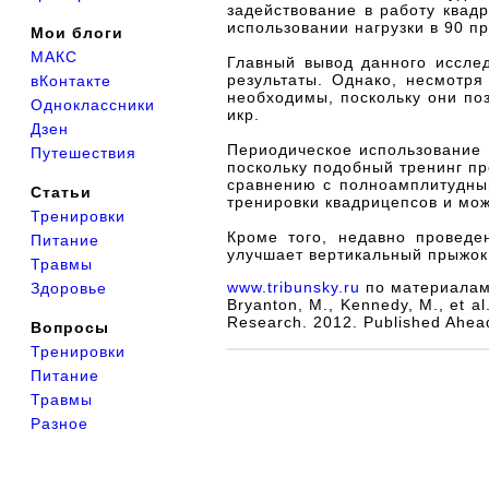
задействование в работу квад
использовании нагрузки в 90 
Мои блоги
МАКС
Главный вывод данного иссле
результаты. Однако, несмотря
вКонтакте
необходимы, поскольку они по
Одноклассники
икр.
Дзен
Периодическое использование 
Путешествия
поскольку подобный тренинг п
сравнению с полноамплитудны
Статьи
тренировки квадрицепсов и мож
Тренировки
Кроме того, недавно проведе
Питание
улучшает вертикальный прыжок
Травмы
www.tribunsky.ru
по материалам
Здоровье
Bryanton, M., Kennedy, M., et al
Research. 2012. Published Ahead
Вопросы
Тренировки
Питание
Травмы
Разное