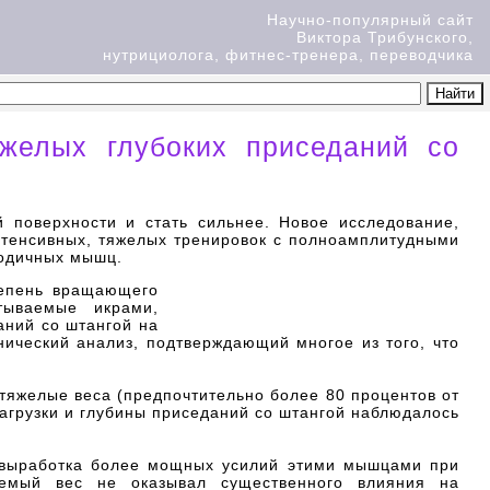
Научно-популярный сайт
Виктора Трибунского,
нутрициолога, фитнес-тренера, переводчика
желых глубоких приседаний со
 поверхности и стать сильнее. Новое исследование,
 интенсивных, тяжелых тренировок с полноамплитудными
годичных мышц.
тепень вращающего
тываемые икрами,
аний со штангой на
ический анализ, подтверждающий многое из того, что
тяжелые веса (предпочтительно более 80 процентов от
агрузки и глубины приседаний со штангой наблюдалось
 выработка более мощных усилий этими мышцами при
уемый вес не оказывал существенного влияния на