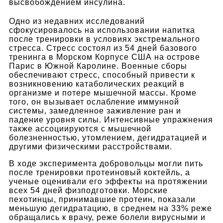
высвобождением инсулина.
Одно из недавних исследований
сфокусировалось на использовании напитка
после тренировки в условиях экстремального
стресса. Стресс состоял из 54 дней базового
тренинга в Морском Корпусе США на острове
Парис в Южной Каролине. Военные сборы
обеспечивают стресс, способный привести к
возникновению катаболических реакций в
организме и потере мышечной массы. Кроме
того, он вызывает ослабление иммунной
системы, замедленное заживление ран и
падение уровня силы. Интенсивные упражнения
также ассоциируются с мышечной
болезненностью, утомлением, дегидратацией и
другими физическими расстройствами.
В ходе эксперимента добровольцы могли пить
после тренировки протеиновый коктейль, а
ученые оценивали его эффекты на протяжении
всех 54 дней физподготовки. Морские
пехотинцы, принимавшие протеин, показали
меньшую дегидратацию, в среднем на 33% реже
обращались к врачу, реже болели вирусными и