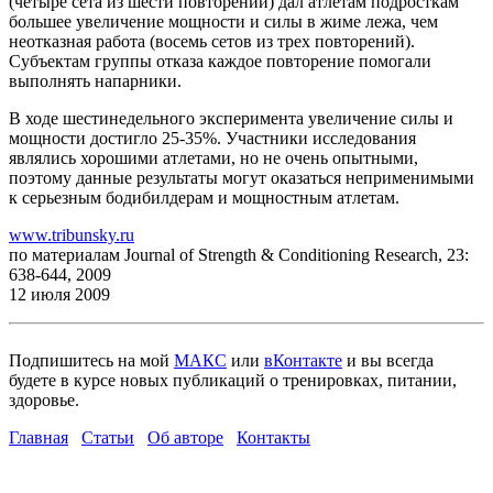
(четыре сета из шести повторений) дал атлетам подросткам
большее увеличение мощности и силы в жиме лежа, чем
неотказная работа (восемь сетов из трех повторений).
Субъектам группы отказа каждое повторение помогали
выполнять напарники.
В ходе шестинедельного эксперимента увеличение силы и
мощности достигло 25-35%. Участники исследования
являлись хорошими атлетами, но не очень опытными,
поэтому данные результаты могут оказаться неприменимыми
к серьезным бодибилдерам и мощностным атлетам.
www.tribunsky.ru
по материалам Journal of Strength & Conditioning Research, 23:
638-644, 2009
12 июля 2009
Подпишитесь на мой
МАКС
или
вКонтакте
и вы всегда
будете в курсе новых публикаций о тренировках, питании,
здоровье.
Главная
Статьи
Об авторе
Контакты