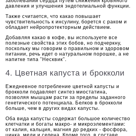
заболеваний сердца путем снижения кровяного
давления и улучшения эндотелиальной функции.
Также считается, что какао повышает
чувствительность к инсулину, борется с раком и
обладает нейропротекторным действием.
Добавляя какао в кофе, вы используете все
полезные свойства этих бобов, но подчеркну,
поскольку мы говорим о правильном и здоровом
питании, речь идет о натуральном порошке, а не
напитке типа "Несквик".
4. Цветная капуста и брокколи
Ежедневное потребление цветной капусты и
брокколи подавляет синтез миостатина,
позволяя мышцам расти за пределы заданного
генетического потенциала. Белков в брокколи
больше, чем в других видах капусты.
Оба вида капусты содержат большое количество
клетчатки и богаты макро- и микроэлементами:
от калия, кальция, магния до редких - фосфора,
цинка, меди и селена. Кроме того, в составе