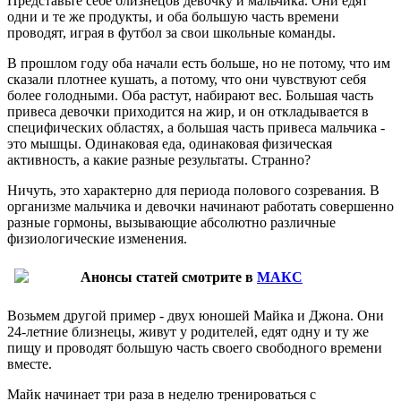
Представьте себе близнецов девочку и мальчика. Они едят
одни и те же продукты, и оба большую часть времени
проводят, играя в футбол за свои школьные команды.
В прошлом году оба начали есть больше, но не потому, что им
сказали плотнее кушать, а потому, что они чувствуют себя
более голодными. Оба растут, набирают вес. Большая часть
привеса девочки приходится на жир, и он откладывается в
специфических областях, а большая часть привеса мальчика -
это мышцы. Одинаковая еда, одинаковая физическая
активность, а какие разные результаты. Странно?
Ничуть, это характерно для периода полового созревания. В
организме мальчика и девочки начинают работать совершенно
разные гормоны, вызывающие абсолютно различные
физиологические изменения.
Анонсы статей смотрите в
МАКС
Возьмем другой пример - двух юношей Майка и Джона. Они
24-летние близнецы, живут у родителей, едят одну и ту же
пищу и проводят большую часть своего свободного времени
вместе.
Майк начинает три раза в неделю тренироваться с