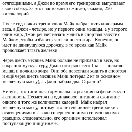
отягощениями, а Джон во время его тренировки выгуливает
свою собаку. За этот час каждый сжигает, скажем, 250
килокалорий.
После года таких тренировок Майк набрал пять килограмм
веса, а Джон - четыре, но у первого одни мышцы, а у второго
один жир. Джон решает начать ходить в спортзал вместе с
Майком, чтобы избавиться от лишнего жира. Конечно, он
идет на движущуюся дорожку, в то время как Майк
продолжает тягать железки.
Через шесть месяцев Майк больше не прибавил в весе, но
сохранил мускулатуру, Джон потерял всего 1 кг — полкило
мышц и полкило жира. Они оба перестали ходить в спортзал
и ещё через шесть месяцев Майк потерял 2 кг (в основном
мышечную массу), а Джон набрал два. Странно?
Ничуть, это типичная гормональная реакция на физическую
активность. Несмотря на одинаковое питание и сжигание
одного и того же количества калорий, Майк набрал
мышечную массу, потому что интенсивные тренировки с
отягощениями вызвали совершенно иную гормональную
реакцию, следовательно, его организм использовал
поступающую пищу иначе.