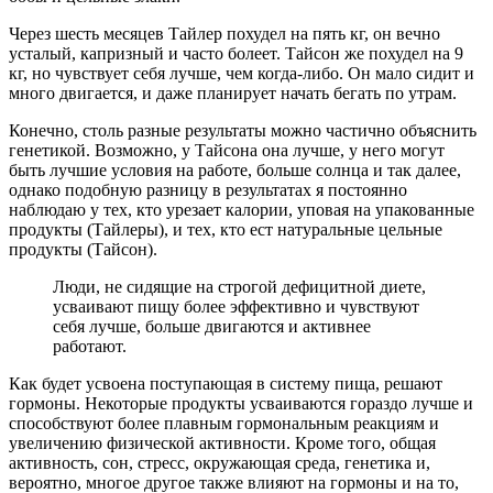
Через шесть месяцев Тайлер похудел на пять кг, он вечно
усталый, капризный и часто болеет. Тайсон же похудел на 9
кг, но чувствует себя лучше, чем когда-либо. Он мало сидит и
много двигается, и даже планирует начать бегать по утрам.
Конечно, столь разные результаты можно частично объяснить
генетикой. Возможно, у Тайсона она лучше, у него могут
быть лучшие условия на работе, больше солнца и так далее,
однако подобную разницу в результатах я постоянно
наблюдаю у тех, кто урезает калории, уповая на упакованные
продукты (Тайлеры), и тех, кто ест натуральные цельные
продукты (Тайсон).
Люди, не сидящие на строгой дефицитной диете,
усваивают пищу более эффективно и чувствуют
себя лучше, больше двигаются и активнее
работают.
Как будет усвоена поступающая в систему пища, решают
гормоны. Некоторые продукты усваиваются гораздо лучше и
способствуют более плавным гормональным реакциям и
увеличению физической активности. Кроме того, общая
активность, сон, стресс, окружающая среда, генетика и,
вероятно, многое другое также влияют на гормоны и на то,