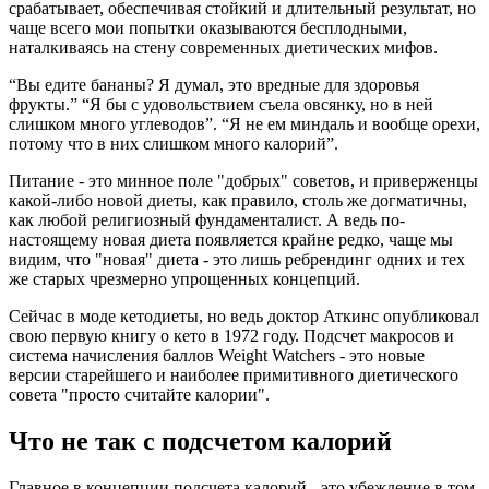
срабатывает, обеспечивая стойкий и длительный результат, но
чаще всего мои попытки оказываются бесплодными,
наталкиваясь на стену современных диетических мифов.
“Вы едите бананы? Я думал, это вредные для здоровья
фрукты.” “Я бы с удовольствием съела овсянку, но в ней
слишком много углеводов”. “Я не ем миндаль и вообще орехи,
потому что в них слишком много калорий”.
Питание - это минное поле "добрых" советов, и приверженцы
какой-либо новой диеты, как правило, столь же догматичны,
как любой религиозный фундаменталист. А ведь по-
настоящему новая диета появляется крайне редко, чаще мы
видим, что "новая" диета - это лишь ребрендинг одних и тех
же старых чрезмерно упрощенных концепций.
Сейчас в моде кетодиеты, но ведь доктор Аткинс опубликовал
свою первую книгу о кето в 1972 году. Подсчет макросов и
система начисления баллов Weight Watchers - это новые
версии старейшего и наиболее примитивного диетического
совета "просто считайте калории".
Что не так с подсчетом калорий
Главное в концепции подсчета калорий - это убеждение в том,