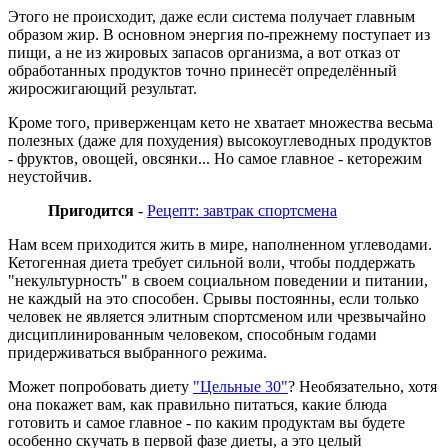
Этого не происходит, даже если система получает главным
образом жир. В основном энергия по-прежнему поступает из
пищи, а не из жировых запасов организма, а вот отказ от
обработанных продуктов точно принесёт определённый
жиросжигающий результат.
Кроме того, приверженцам кето не хватает множества весьма
полезных (даже для похудения) высокоуглеводных продуктов
- фруктов, овощей, овсянки... Но самое главное - кеторежим
неустойчив.
Пригодится
-
Рецепт: завтрак спортсмена
Нам всем приходится жить в мире, наполненном углеводами.
Кетогенная диета требует сильной воли, чтобы поддержать
"некультурность" в своем социальном поведении и питании,
не каждый на это способен. Срывы постоянны, если только
человек не является элитным спортсменом или чрезвычайно
дисциплинированным человеком, способным годами
придерживаться выбранного режима.
Может попробовать диету
"Цельные 30"
? Необязательно, хотя
она покажет вам, как правильно питаться, какие блюда
готовить и самое главное - по каким продуктам вы будете
особенно скучать в первой фазе диеты, а это целый