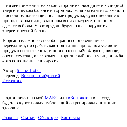
Не имеет значения, на какой стороне вы находитесь в споре об
энергетическом балансе и гормонах; если вы едите только или
в основном настоящие цельные продукты, существующие в
природе в том виде, в котором вы их съедаете, организм
сделает всё сам. У вас вряд ли будут шансы нарушить
энергетический баланс.
У организма много способов раннего оповещения о
переедании, но срабатывают они лишь при одном условии -
продукты естественны, и он их распознаёт. Фрукты, овощи,
орехи, семечки, овес, ячмень, коричневый рис, курица и рыба
- это естественные продукты.
Автор:
Shane Trotter
Перевод:
Виктор Трибунский
Источник
Подпишитесь на мой
МАКС
или
вКонтакте
и вы всегда
будете в курсе новых публикаций о тренировках, питании,
здоровье.
Главная
Статьи
Об авторе
Контакты