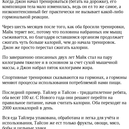
Когда Джон начал тренироваться (бегать на дорожке), его
композиция тела мало изменилась, ведь он ел то же самое, а
низкоинтенсивный бег практически не вызывает какой-либо
гормональной реакции.
Через шесть месяцев после того, как оба бросили тренировки,
Майк теряет вес, потому что половина набранных им мышц
съеживается, но благодаря оставшимся организм продолжает
сжигать чуть больше калорий, чем до начала тренировок.
Джон же просто перестал сжигать калории.
По завершению описанных двух лет Майк стал на пару
килограмм тяжелее и в основном за счет сухой мышечной
массы, а Джон набрал пяток килограмм жира.
Спортивные тренировки сказываются на гормонах, а гормоны
меняют процессы использования потребляемой нами пищи.
Последний пример. Тайлер и Тайсон - тридцатилетние ребята,
оба весят 100 кг. С Нового года они решают перейти на
правильное питание, начав считать калории. Оба переходят на
2000 килокалорий в день.
Вся еда Тайлера упакована, обработана и легка для учёта и
использования, Тайсон же ест только фрукты, овощи, мясо,
бобы и цельные злаки.