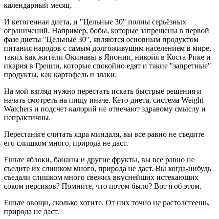
календарный месяц.
И кетогенная диета, и "Цельные 30" полны серьёзных
ограничений. Например, бобы, которые запрещены в первой
фазе диеты "Цельные 30", являются основным продуктом
питания народов с самым долгоживущим населением в мире,
таких как жители Окинавы в Японии, никойя в Коста-Рике и
икария в Греции, которые спокойно едят и такие "запретные"
продукты, как картофель и злаки.
На мой взгляд нужно перестать искать быстрые решения и
начать смотреть на пищу иначе. Кето-диета, система Weight
Watchers и подсчет калорий не отвечают здравому смыслу и
непрактичны.
Перестаньте считать ядра миндаля, вы все равно не съедите
его слишком много, природа не даст.
Ешьте яблоки, бананы и другие фрукты, вы все равно не
съедите их слишком много, природа не даст. Вы когда-нибудь
съедали слишком много свежих вкуснейших истекающих
соком персиков? Помните, что потом было? Вот я об этом.
Ешьте овощи, сколько хотите. От них точно не растолстеешь,
природа не даст.