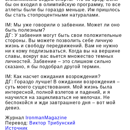
бы он входил в олимпийскую программу, то все
атлеты были бы гораздо меньше. Им пришлось
бы стать стопроцентными натуралами.
IM: Мы уже говорили о забвении. Может ли оно
быть полезным?
ДГ: У забвения могут быть свои положительные
стороны. Вы можете позволить себе личную
жизнь и свободу передвижений. Вам не нужно
ни к кому подлизываться. Когда вы на вершине
славы, вокруг вас вьется множество темных
личностей. Забвение – это слишком сильно
сказано, я бы подобрал другой термин.
IM: Как насчет ожидания возрождения?
ДГ: Гораздо лучше! В ожидании возрождения –
суть моего существования. Мой жизнь была
интересной, полной взлетов и падений, и я
научился на зацикливаться не мелочах. Не
беспокойся и жди завтрашнего дня – вот мой
девиз.
Журнал
IronmanMagazine
Перевод:
Виктор Трибунский
Источник