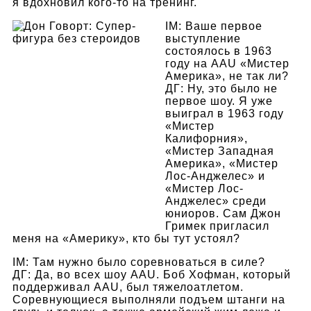
я вдохновил кого-то на тренинг.
IM: Ваше первое
выступление
состоялось в 1963
году на AAU «Мистер
Америка», не так ли?
ДГ: Ну, это было не
первое шоу. Я уже
выиграл в 1963 году
«Мистер
Калифорния»,
«Мистер Западная
Америка», «Мистер
Лос-Анджелес» и
«Мистер Лос-
Анджелес» среди
юниоров. Сам Джон
Гримек пригласил
меня на «Америку», кто бы тут устоял?
IM: Там нужно было соревноваться в силе?
ДГ: Да, во всех шоу AAU. Боб Хофман, который
поддерживал AAU, был тяжелоатлетом.
Соревнующиеся выполняли подъем штанги на