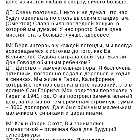
дело из чистой любви к спорту, ничего больше.
ДГ: Очень поэтично. Никто и не думал, что нас
будут оценивать по столь высоким стандартам.
(Смеется) Слава была последней вещью, о
которой мы думали! У нас просто была одна
миссия: стать больше, лучше, здоровее.
IM: Беря интервью у каждой легенды, мы всегда
возвращаемся к истокам до того, как Ее
Величество Судьба сыграла свой туш. Был ли
Дон Говорд обычным ребенком?
ДГ: Детство – замечательная пора. Я был очень
активным, постоянно падал с деревьев и ходил
в синяках. Мы жили в Гарви, Калифорния,
который с тех пор сменил много названий, это в
долине Сан Гэбриэл. Мои родители переехали в
Гарви в 1941 год. Отец построил замечательный
дом, заплатив по тем временам огромную сумму
– 3000 долларов. Да я был обычным маленьким
мальчиком с синяками и царапинами.
IM: Как и Ларри Скотт, Вы занимались
гимнастикой – отличная база для будущий
суперфигуры!