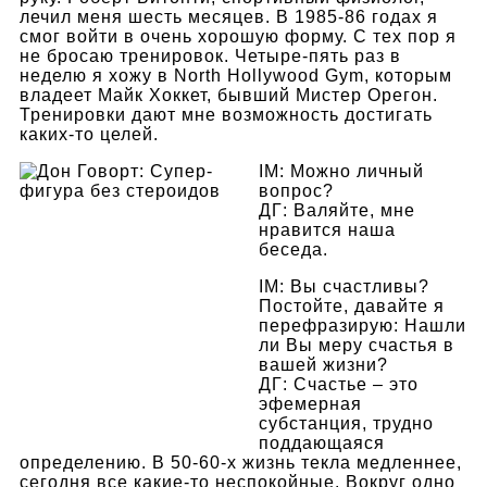
лечил меня шесть месяцев. В 1985-86 годах я
смог войти в очень хорошую форму. С тех пор я
не бросаю тренировок. Четыре-пять раз в
неделю я хожу в North Hollywood Gym, которым
владеет Майк Хоккет, бывший Мистер Орегон.
Тренировки дают мне возможность достигать
каких-то целей.
IM: Можно личный
вопрос?
ДГ: Валяйте, мне
нравится наша
беседа.
IM: Вы счастливы?
Постойте, давайте я
перефразирую: Нашли
ли Вы меру счастья в
вашей жизни?
ДГ: Счастье – это
эфемерная
субстанция, трудно
поддающаяся
определению. В 50-60-х жизнь текла медленнее,
сегодня все какие-то неспокойные. Вокруг одно