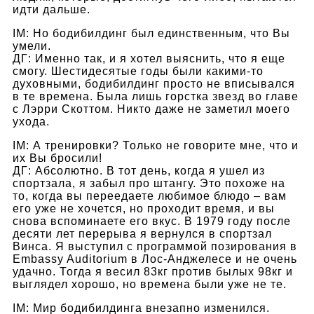
идти дальше.
IM: Но бодибилдинг был единственным, что Вы
умели.
ДГ: Именно так, и я хотел выяснить, что я еще
смогу. Шестидесятые годы были какими-то
духовными, бодибилдинг просто не вписывался
в те времена. Была лишь горстка звезд во главе
с Лэрри Скоттом. Никто даже не заметил моего
ухода.
IM: А тренировки? Только не говорите мне, что и
их Вы бросили!
ДГ: Абсолютно. В тот день, когда я ушел из
спортзала, я забыл про штангу. Это похоже на
то, когда вы переедаете любимое блюдо – вам
его уже не хочется, но проходит время, и вы
снова вспоминаете его вкус. В 1979 году после
десяти лет перерыва я вернулся в спортзал
Винса. Я выступил с программой позирования в
Embassy Auditorium в Лос-Анджелесе и не очень
удачно. Тогда я весил 83кг против былых 98кг и
выглядел хорошо, но времена были уже не те.
IM: Мир бодибилдинга внезапно изменился.