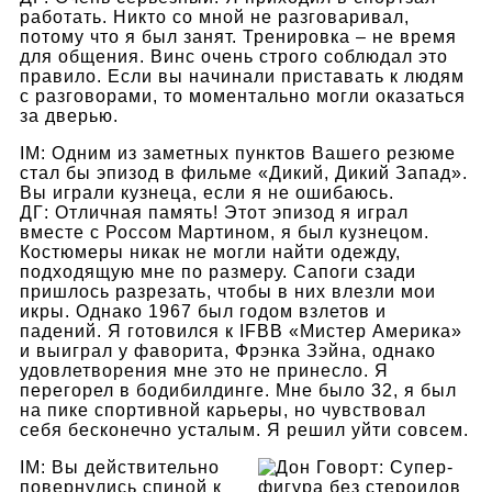
работать. Никто со мной не разговаривал,
потому что я был занят. Тренировка – не время
для общения. Винс очень строго соблюдал это
правило. Если вы начинали приставать к людям
с разговорами, то моментально могли оказаться
за дверью.
IM: Одним из заметных пунктов Вашего резюме
стал бы эпизод в фильме «Дикий, Дикий Запад».
Вы играли кузнеца, если я не ошибаюсь.
ДГ: Отличная память! Этот эпизод я играл
вместе с Россом Мартином, я был кузнецом.
Костюмеры никак не могли найти одежду,
подходящую мне по размеру. Сапоги сзади
пришлось разрезать, чтобы в них влезли мои
икры. Однако 1967 был годом взлетов и
падений. Я готовился к IFBB «Мистер Америка»
и выиграл у фаворита, Фрэнка Зэйна, однако
удовлетворения мне это не принесло. Я
перегорел в бодибилдинге. Мне было 32, я был
на пике спортивной карьеры, но чувствовал
себя бесконечно усталым. Я решил уйти совсем.
IM: Вы действительно
повернулись спиной к