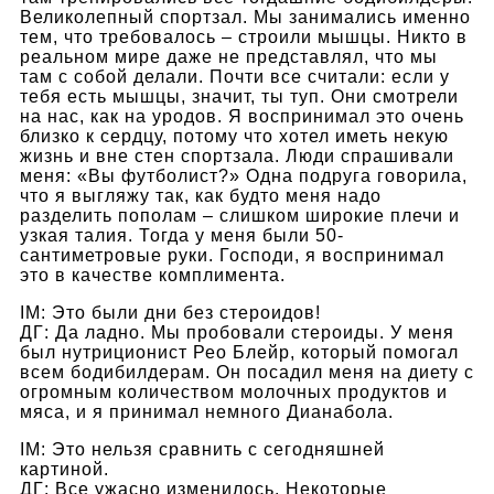
Великолепный спортзал. Мы занимались именно
тем, что требовалось – строили мышцы. Никто в
реальном мире даже не представлял, что мы
там с собой делали. Почти все считали: если у
тебя есть мышцы, значит, ты туп. Они смотрели
на нас, как на уродов. Я воспринимал это очень
близко к сердцу, потому что хотел иметь некую
жизнь и вне стен спортзала. Люди спрашивали
меня: «Вы футболист?» Одна подруга говорила,
что я выгляжу так, как будто меня надо
разделить пополам – слишком широкие плечи и
узкая талия. Тогда у меня были 50-
сантиметровые руки. Господи, я воспринимал
это в качестве комплимента.
IM: Это были дни без стероидов!
ДГ: Да ладно. Мы пробовали стероиды. У меня
был нутриционист Рео Блейр, который помогал
всем бодибилдерам. Он посадил меня на диету с
огромным количеством молочных продуктов и
мяса, и я принимал немного Дианабола.
IM: Это нельзя сравнить с сегодняшней
картиной.
ДГ: Все ужасно изменилось. Некоторые