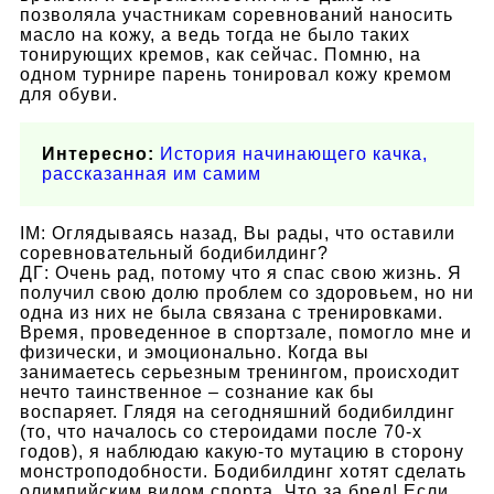
позволяла участникам соревнований наносить
масло на кожу, а ведь тогда не было таких
тонирующих кремов, как сейчас. Помню, на
одном турнире парень тонировал кожу кремом
для обуви.
Интересно:
История начинающего качка,
рассказанная им самим
IM: Оглядываясь назад, Вы рады, что оставили
соревновательный бодибилдинг?
ДГ: Очень рад, потому что я спас свою жизнь. Я
получил свою долю проблем со здоровьем, но ни
одна из них не была связана с тренировками.
Время, проведенное в спортзале, помогло мне и
физически, и эмоционально. Когда вы
занимаетесь серьезным тренингом, происходит
нечто таинственное – сознание как бы
воспаряет. Глядя на сегодняшний бодибилдинг
(то, что началось со стероидами после 70-х
годов), я наблюдаю какую-то мутацию в сторону
монстроподобности. Бодибилдинг хотят сделать
олимпийским видом спорта. Что за бред! Если