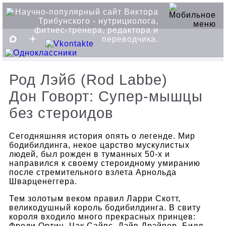
Род Лэйб (Rod Labbe)
Дон Говорт: Супер-мышцы
без стероидов
Сегодняшняя история опять о легенде. Мир
бодибилдинга, некое царство мускулистых
людей, был рожден в туманных 50-х и
направился к своему стероидному умиранию
после стремительного взлета Арнольда
Шварценеггера.
Тем золотым веком правил Ларри Скотт,
великодушный король бодибилдинга. В свиту
короля входило много прекрасных принцев:
Фреди Ортиц, Чак Сайпс, Дэйв Дрэйпер, Билл