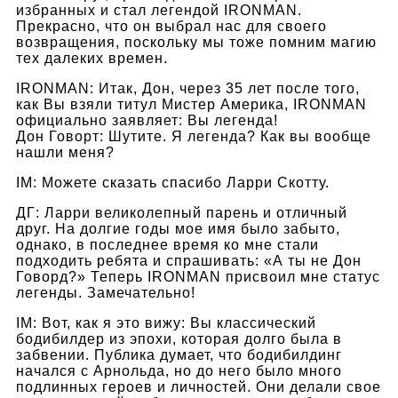
избранных и стал легендой IRONMAN.
Прекрасно, что он выбрал нас для своего
возвращения, поскольку мы тоже помним магию
тех далеких времен.
I
RONMAN
: Итак, Дон, через 35 лет после того,
как Вы взяли титул Мистер Америка, IRONMAN
официально заявляет: Вы легенда!
Дон Говорт: Шутите. Я легенда? Как вы вообще
нашли меня?
IM: Можете сказать спасибо Ларри Скотту.
ДГ: Ларри великолепный парень и отличный
друг. На долгие годы мое имя было забыто,
однако, в последнее время ко мне стали
подходить ребята и спрашивать: «А ты не Дон
Говорд?» Теперь IRONMAN присвоил мне статус
легенды. Замечательно!
IM: Вот, как я это вижу: Вы классический
бодибилдер из эпохи, которая долго была в
забвении. Публика думает, что бодибилдинг
начался с Арнольда, но до него было много
подлинных героев и личностей. Они делали свое