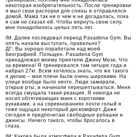
некоторая изобретательность. После тренировки
я мыл свои распорки для спины и отправлялся
домой. Мама так ни о чем и не догадалась, пока
я сам не сказал ей. Чтобы вернуть свою силу,
мне понадобилось целых пять лет.
IM: Далее последовал период Pasadena Gym. Вы
опять начали выступать, правильно?
ДГ: Вы хорошо поработали над моей
биографией. Польщен. Pasadena Gym
принадлежал моему приятелю Джину Мози. Что
за времена! Я тренировался там четыре года и
набрал 27кг. Всем хотелось знать, что же такого
я делаю – мои плечи были очень широкими. На
улице вообще было нечто. Люди замирали,
открыв рты, и начинали перешептываться. Меня
всегда смущала такая реакция. Я никогда не
носил обтягивающих маек с короткими
рукавами, а на соревнованиях почти голый я
тоже ощущал некоторый дискомфорт. Даже
сегодня я предпочитаю свободные рубашки и
джинсы. Ничего такого, чтобы бросалось в
глаза.
IM: Какова была атмосфера в Pasadena Gym,