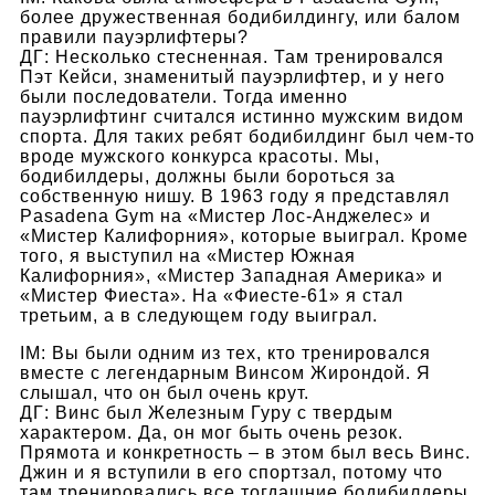
более дружественная бодибилдингу, или балом
правили пауэрлифтеры?
ДГ: Несколько стесненная. Там тренировался
Пэт Кейси, знаменитый пауэрлифтер, и у него
были последователи. Тогда именно
пауэрлифтинг считался истинно мужским видом
спорта. Для таких ребят бодибилдинг был чем-то
вроде мужского конкурса красоты. Мы,
бодибилдеры, должны были бороться за
собственную нишу. В 1963 году я представлял
Pasadena Gym на «Мистер Лос-Анджелес» и
«Мистер Калифорния», которые выиграл. Кроме
того, я выступил на «Мистер Южная
Калифорния», «Мистер Западная Америка» и
«Мистер Фиеста». На «Фиесте-61» я стал
третьим, а в следующем году выиграл.
IM: Вы были одним из тех, кто тренировался
вместе с легендарным Винсом Жирондой. Я
слышал, что он был очень крут.
ДГ: Винс был Железным Гуру с твердым
характером. Да, он мог быть очень резок.
Прямота и конкретность – в этом был весь Винс.
Джин и я вступили в его спортзал, потому что
там тренировались все тогдашние бодибилдеры.