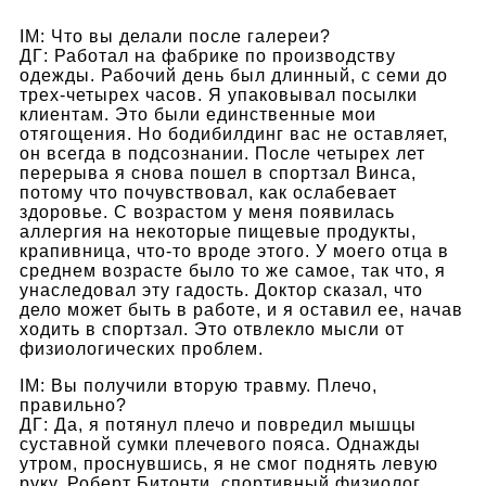
IM: Что вы делали после галереи?
ДГ: Работал на фабрике по производству
одежды. Рабочий день был длинный, с семи до
трех-четырех часов. Я упаковывал посылки
клиентам. Это были единственные мои
отягощения. Но бодибилдинг вас не оставляет,
он всегда в подсознании. После четырех лет
перерыва я снова пошел в спортзал Винса,
потому что почувствовал, как ослабевает
здоровье. С возрастом у меня появилась
аллергия на некоторые пищевые продукты,
крапивница, что-то вроде этого. У моего отца в
среднем возрасте было то же самое, так что, я
унаследовал эту гадость. Доктор сказал, что
дело может быть в работе, и я оставил ее, начав
ходить в спортзал. Это отвлекло мысли от
физиологических проблем.
IM: Вы получили вторую травму. Плечо,
правильно?
ДГ: Да, я потянул плечо и повредил мышцы
суставной сумки плечевого пояса. Однажды
утром, проснувшись, я не смог поднять левую
руку. Роберт Битонти, спортивный физиолог,