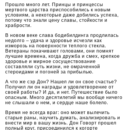
Прошло много лет. Принцы и принцессы
мертвого царства приспособились к новым
условиям, а некоторые даже добились успеха,
потому что знали цену славы, стойкости и
храбрости.
В новом веке слава бодибилдинга продлилась
недолго – удача и здоровье исчезли как
изморозь на поверхности теплого стекла.
Ветераны покачивают головами, они помнят
лучшие времена, когда дружба и смех, крепкое
здоровье и мирное сосуществование
составляли суть жизни, не омраченной
стероидами и погоней за прибылью.
А что же сэр Дон? Нашел ли он свое счастье?
Получил ли он награды и удовлетворение от
своей работы? И да, и нет. Путешествие было
опасным. Много десятилетий мы вообще ничего
не слышали о нем, и сердце наше болело.
Время не всегда враг: оно может вылечить
старые раны, научить думать, анализировать и
внести мир в вашу жизнь. Дон Говорт прошел
полный круг, присоединился к когорте