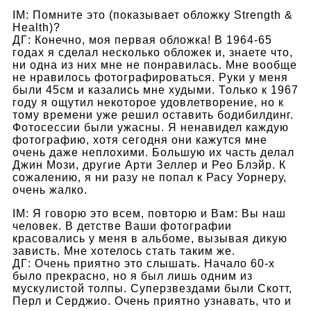
IM: Помните это (показывает обложку Strength &
Health)?
ДГ: Конечно, моя первая обложка! В 1964-65
годах я сделал несколько обложек и, знаете что,
ни одна из них мне не понравилась. Мне вообще
не нравилось фотографироваться. Руки у меня
были 45см и казались мне худыми. Только к 1967
году я ощутил некоторое удовлетворение, но к
тому времени уже решил оставить бодибилдинг.
Фотосессии были ужасны. Я ненавидел каждую
фотографию, хотя сегодня они кажутся мне
очень даже неплохими. Большую их часть делал
Джин Мози, другие Арти Зеллер и Рео Блэйр. К
сожалению, я ни разу не попал к Расу Уорнеру,
очень жалко.
IM: Я говорю это всем, повторю и Вам: Вы наш
человек. В детстве Ваши фотографии
красовались у меня в альбоме, вызывая дикую
зависть. Мне хотелось стать таким же.
ДГ: Очень приятно это слышать. Начало 60-х
было прекрасно, но я был лишь одним из
мускулистой толпы. Суперзвездами были Скотт,
Перл и Серджио. Очень приятно узнавать, что и