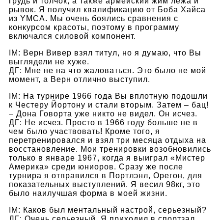
грудь и толчок, а также армейский жим лежа и
рывок. Я получил квалификацию от Боба Хайса
из YMCA. Мы очень боялись сравнения с
конкурсом красоты, поэтому в программу
включался силовой компонент.
IM: Верн Вивер взял титул, но я думаю, что Вы
выглядели не хуже.
ДГ: Мне не на что жаловаться. Это было не мой
момент, а Верн отлично выступил.
IM: На турнире 1966 года Вы вплотную подошли
к Честеру Йортону и стали вторым. Затем – бац!
– Дона Говорта уже никто не видел. Он исчез.
ДГ: Не исчез. Просто в 1966 году больше не в
чем было участвовать! Кроме того, я
перетренировался и взял три месяца отдыха на
восстановление. Мои тренировки возобновились
только в январе 1967, когда я выиграл «Мистер
Америка» среди юниоров. Сразу же после
турнира я отправился в Портлэнл, Орегон, для
показательных выступлений. Я весил 98кг, это
было наилучшая форма в моей жизни.
IM: Каков был ментальный настрой, серьезный?
ДГ: Очень серьезный. Я приходил в спортзал