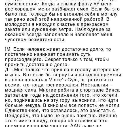
сумасшествие. Когда я слышу фразу «У меня
все хорошо», меня разбирает смех. Если бы это
было так, то люди бы не вгоняли себя в могилу
так рано всей этой напряженной работой. В
молодости я находил счастье в прекрасном
закате или дуновении ветра. Наблюдение за
океаном всегда наполняло и наполняет меня
чувством безмятежности.
IM: Если человек живет достаточно долго, то
постепенно начинает понимать суть
происходящего. Секрет только в том, чтобы
прожить достаточно долго.
ДГ: Мне только что пришла в голову интересная
мысль. Вот если бы вернуться назад во времени
и снова попасть в Vince’s Gym, встретится со
всеми, кто тогда тренировался. Ностальгия –
мощная сила. Многие ребята в спортзале Винса
затратили годы на достижения того, что хотели,
но, поднявшись на эту гору, выяснили, что идти
больше некуда. В кино мы все попасть не могли.
Единственное, что оставалось, это работать с
Вейдером, что было не очень приятно. Именно
это я имею в виду, говоря об отличиях того
времени и современности. AAU даже не