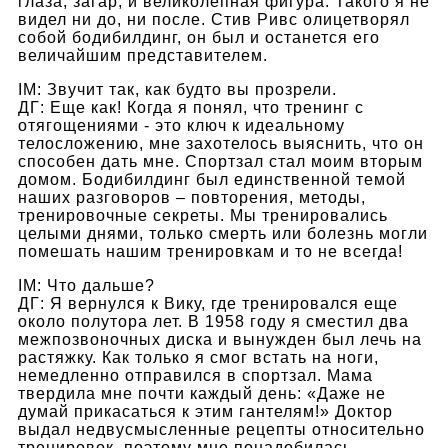
глаза, загар, и великолепная фигура. Такого я не
видел ни до, ни после. Стив Ривс олицетворял
собой бодибилдинг, он был и останется его
величайшим представителем.
IM: Звучит так, как будто вы прозрели.
ДГ: Еще как! Когда я понял, что тренинг с
отягощениями - это ключ к идеальному
телосложению, мне захотелось выяснить, что он
способен дать мне. Спортзал стал моим вторым
домом. Бодибилдинг был единственной темой
наших разговоров – повторения, методы,
тренировочные секреты. Мы тренировались
целыми днями, только смерть или болезнь могли
помешать нашим тренировкам и то не всегда!
IM: Что дальше?
ДГ: Я вернулся к Вику, где тренировался еще
около полутора лет. В 1958 году я сместил два
межпозвоночных диска и вынужден был лечь на
растяжку. Как только я смог встать на ноги,
немедленно отправился в спортзал. Мама
твердила мне почти каждый день: «Даже не
думай прикасаться к этим гантелям!» Доктор
выдал недвусмысленные рецепты относительно
тренировок, поэтому мне понадобилась