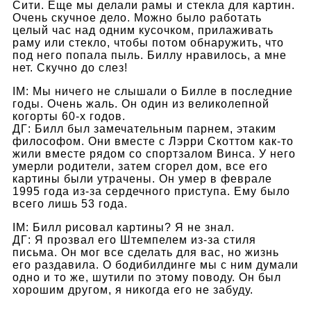
Сити. Еще мы делали рамы и стекла для картин.
Очень скучное дело. Можно было работать
целый час над одним кусочком, прилаживать
раму или стекло, чтобы потом обнаружить, что
под него попала пыль. Биллу нравилось, а мне
нет. Скучно до слез!
IM: Мы ничего не слышали о Билле в последние
годы. Очень жаль. Он один из великолепной
когорты 60-х годов.
ДГ: Билл был замечательным парнем, этаким
философом. Они вместе с Лэрри Скоттом как-то
жили вместе рядом со спортзалом Винса. У него
умерли родители, затем сгорел дом, все его
картины были утрачены. Он умер в феврале
1995 года из-за сердечного приступа. Ему было
всего лишь 53 года.
IM: Билл рисовал картины? Я не знал.
ДГ: Я прозвал его Штемпелем из-за стиля
письма. Он мог все сделать для вас, но жизнь
его раздавила. О бодибилдинге мы с ним думали
одно и то же, шутили по этому поводу. Он был
хорошим другом, я никогда его не забуду.