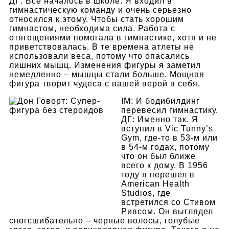
ДГ: Все началось в школе. Я входил в
гимнастическую команду и очень серьезно
относился к этому. Чтобы стать хорошим
гимнастом, необходима сила. Работа с
отягощениями помогала в гимнастике, хотя и не
приветствовалась. В те времена атлеты не
использовали веса, потому что опасались
лишних мышц. Изменения фигуры я заметил
немедленно – мышцы стали больше. Мощная
фигура творит чудеса с вашей верой в себя.
IM: И бодибилдинг
перевесил гимнастику.
ДГ: Именно так. Я
вступил в Vic Tunny’s
Gym, где-то в 53-м или
в 54-м годах, потому
что он был ближе
всего к дому. В 1956
году я перешел в
American Health
Studios, где
встретился со Стивом
Ривсом. Он выглядел
сногсшибательно – черные волосы, голубые