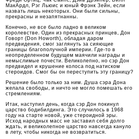
МакАрдл, Рэг Льюис и юный Фрэнк Зейн, если
назвать лишь некоторых. Они были сильны,
прекрасны и незапятнанны.
Конечно, не все было ладно в великом
королевстве. Один из прекрасных принцев, Дон
Говорт (Don Howorth), обладая даром
предвидения, смог заглянуть за сияющие
границы благополучной империи. Где-то в
неопределенном будущем маячили награды и
немыслимые почести. Великолепно, но сэр Дон
предвидел и крушение колоса под натиском
стероидов. Смог бы он переступить эту границу?
Решение было только за ним. Душа сэра Дона
желала свободы, и ничто не могло помешать его
стремлениям.
Итак, наступил день, когда сэр Дон покинул
царство бодибилдинга. Это случилось в 1968
году на старте новой, уже стероидной эры.
Исход народных масс не заставил себя долго
ждать, и великолепное царство навсегда кануло
в лету, чтобы никогда не возвратиться.