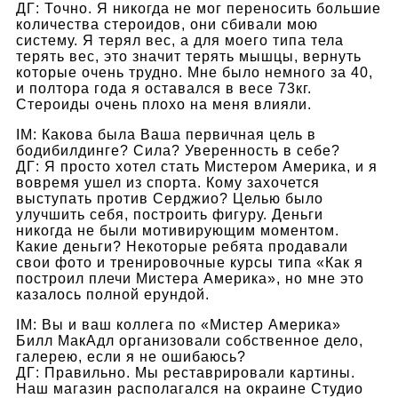
ДГ: Точно. Я никогда не мог переносить большие
количества стероидов, они сбивали мою
систему. Я терял вес, а для моего типа тела
терять вес, это значит терять мышцы, вернуть
которые очень трудно. Мне было немного за 40,
и полтора года я оставался в весе 73кг.
Стероиды очень плохо на меня влияли.
IM: Какова была Ваша первичная цель в
бодибилдинге? Сила? Уверенность в себе?
ДГ: Я просто хотел стать Мистером Америка, и я
вовремя ушел из спорта. Кому захочется
выступать против Серджио? Целью было
улучшить себя, построить фигуру. Деньги
никогда не были мотивирующим моментом.
Какие деньги? Некоторые ребята продавали
свои фото и тренировочные курсы типа «Как я
построил плечи Мистера Америка», но мне это
казалось полной ерундой.
IM: Вы и ваш коллега по «Мистер Америка»
Билл МакАдл организовали собственное дело,
галерею, если я не ошибаюсь?
ДГ: Правильно. Мы реставрировали картины.
Наш магазин располагался на окраине Студио