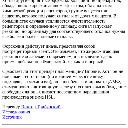
Есть и другие приятные эффекты. Большинство препаратов,
обладающих жиросжигающим эффектом, обязаны этим
химической реакции рецепторов, группе веществ или
веществу, которое получает сигналы от других веществ. В
большинстве случаев усиливается чувствительность
рецепторов к определенному сигналу, сигнал запускает
реакцию, но организму для соответствующего отклика нужны
все более и более сильные сигналы.
Форсколин действует иначе, представляя собой
пострецепторный агент. Это означает, что жиросжигающая
реакция не ослабевает со временем, и в последний день
приема добавки она будет такой же, как и в первый.
Сработает ли этот препарат для женщин? Вполне. Хотя он не
повышает тестостерон (по крайней мере, я не вижу
подходящего механизма), он способен активировать цАМФ,
стимулировать щитовидную железу и усилить высвобождение
свободных жирных кислот посредством наращивания
производства энзима HSL.
Перевод:
Виктор Трибунский
Исследования
Источник