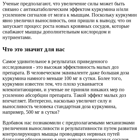
Ученые предполагают, что увеличение силы может быть
связано с антикатаболическим эффектом куркумина и/или
усилением сигналов от мозга к мышцам. Поскольку куркумин
явно увеличил выносливость, они пришли к выводу, что он
запускает процесс роста новых кровяных сосудов, которые
снабжают мышцы дополнительным кислородом и
нутриентами.
Что это значит для нас
Самое удивительное в результатах приведенного
исследования - это высокая эффективность малых доз
препарата. В человеческом эквиваленте даже большая доза
куркумина намного меньше 100 мг в сутки. Более того,
куркумин известен тем, что плохо усваивается
млекопитающими, и ученые не приняли никаких мер по
усилению абсорбции препарата. Такой эффект малых доз
впечатляет. Интересно, насколько увеличит силу и
выносливость человека стандартная доза куркумина,
например, 500 мг в сутки?
Вдобавок нас познакомили с предполагаемыми механизмами
увеличения выносливости и результативности путем развития
контролирующих мышцы проводящих нервных путей
благодаря образованию в них новых кровеносных сосудов.