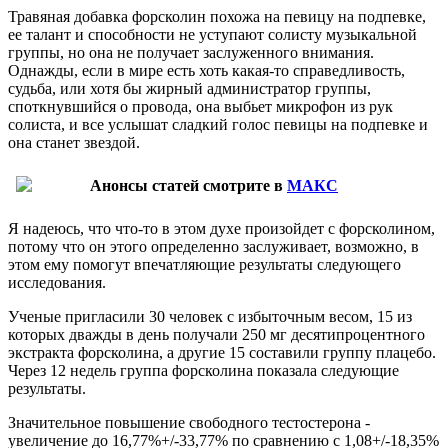
Травяная добавка форсколин похожа на певицу на подпевке,
ее талант и способности не уступают солисту музыкальной
группы, но она не получает заслуженного внимания.
Однажды, если в мире есть хоть какая-то справедливость,
судьба, или хотя бы жирный администратор группы,
споткнувшийся о провода, она выбьет микрофон из рук
солиста, и все услышат сладкий голос певицы на подпевке и
она станет звездой.
Анонсы статей смотрите в
МАКС
Я надеюсь, что что-то в этом духе произойдет с форсколином,
потому что он этого определенно заслуживает, возможно, в
этом ему помогут впечатляющие результаты следующего
исследования.
Ученые пригласили 30 человек с избыточным весом, 15 из
которых дважды в день получали 250 мг десятипроцентного
экстракта форсколина, а другие 15 составили группу плацебо.
Через 12 недель группа форсколина показала следующие
результаты.
Значительное повышение свободного тестостерона -
увеличение до 16,77%+/-33,77% по сравнению с 1,08+/-18,35%