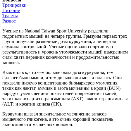
Тренировки
Питание
Травмы
Разное
Ученые из National Taiwan Sport University разделили
подопытных мышей на четыре группы. Грызуны первых трех
групп получали различные дозы куркумина, а четвертая
служила контрольной. Ученые оценивали спортивную
результативность и уровень утомляемости мышей измерением
силы хвата передних конечностей и продолжительностью
заплыва.
Выяснилось, что чем больше была доза куркумина, тем
сильнее были мыши, и тем дольше они могли плавать. Они
показали низкую концентрацию биомаркеров утомления,
таких как лактат, аммиак и азота мочевины в крови (BUN),
наряду с уменьшением показателей повреждения тканей,
таких как аспартаза трансаминаза (AST), аланин трансаминаза
(ALT) и креатин киназа (CK).
Куркумин вызвал значительное увеличение запасов
мышечного гликогена, а это очень хороший показатель
выносливости мышечных волокон.