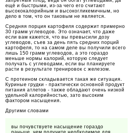
запретный плод, ведь он богат углеводами, да
ещё и быстрыми, из-за чего его считают
высококалорийным и высокогликемичным, но
дело в том, что он таковым не является.
Средняя порция картофеля содержит примерно
30 грамм углеводов. Это означает, что даже
если вам кажется, что вы превысили дозу
углеводов, съев за день пять средних порций
картофеля, то на самом деле вы получили всего
лишь 150 грамм углеводов, а это гораздо
меньше нормы калорий, которую следует
получать с углеводами, если вы планируете
расти в результате тренировок с железом.
С протеином складывается такая же ситуация.
Куриные грудки - практически основной продукт
питания атлетов - также обладают очень низкой
удельной калорийностью, зато высоким
фактором насыщения.
Другими словами
вы почувствуете насыщение гораздо
раньше, чем получите необходимое для