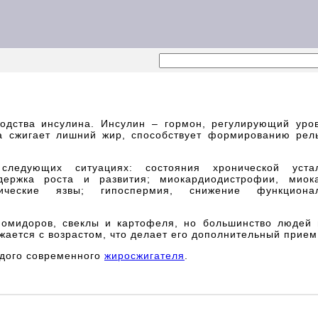
одства инсулина. Инсулин – гормон, регулирующий уро
 сжигает лишний жир, способствует формированию рель
едующих ситуациях: состояния хронической устал
держка роста и развития; миокардиодистрофии, миок
ческие язвы; гипоспермия, снижение функционал
помидоров, свеклы и картофеля, но большинство людей 
ижается с возрастом, что делает его дополнительный при
ждого современного
жиросжигателя
.