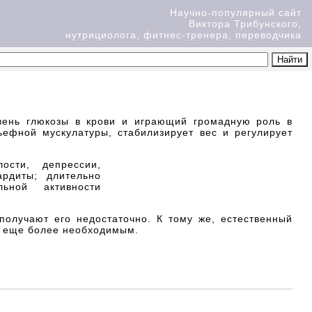
Научно-популярный сайт
Виктора Трибунского,
нутрициолога, фитнес-тренера, переводчика
вень глюкозы в крови и играющий громадную роль в
ефной мускулатуры, стабилизирует вес и регулирует
ости, депрессии,
ардиты; длительно
ьной активности
получают его недостаточно. К тому же, естественный
ем еще более необходимым.