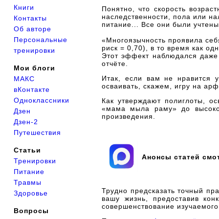
Книги
Понятно, что скорость возрас
наследственности, пола или н
Контакты
питание... Все они были учтен
Об авторе
Персональные
«Многоязычность проявила себя
риск = 0,70), в то время как о
тренировки
Этот эффект наблюдался даже 
отчёте.
Мои блоги
Итак, если вам не нравится 
МАКС
осваивать, скажем, игру на ар
вКонтакте
Одноклассники
Как утверждают полиглоты, ос
«мама мыла раму» до высоког
Дзен
произведения.
Дзен-2
Путешествия
Статьи
Анонсы статей смо
Тренировки
Питание
Травмы
Трудно предсказать точный пр
Здоровье
вашу жизнь, предоставив кон
совершенствование изучаемого 
Вопросы