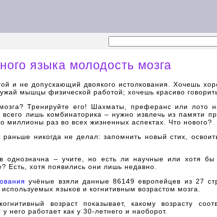
ного языка молодость мозга
ой и не допускающий двоякого истолкования. Хочешь хор
ужай мышцы физической работой; хочешь красиво говорить,
озга? Тренируйте его! Шахматы, преферанс или лото не
 всего лишь комбинаторика – нужно извлечь из памяти п
о миллионы раз во всех жизненных аспектах. Что нового?
о раньше никогда не делал: запомнить новый стих, освои
 однозначна – учите, но есть ли научные или хотя бы с
? Есть, хотя появились они лишь недавно.
ования
учёные взяли данные 86149 европейцев из 27 ст
 используемых языков и когнитивным возрастом мозга.
когнитивный возраст показывает, какому возрасту соот
 у него работает как у 30-летнего и наоборот.