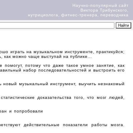
Научно-популярный сайт
Виктора Трибунского,
нутрициолога, фитнес-тренера, переводчика
ошо играть на музыкальном инструменте, практикуйся;
 как можно чаще выступай на публике...
 помогут, потому что даже такое умное занятие, как
равильный набор последовательностей и выстроить его
ть новый музыкальный инструмент, выучить незнакомый
татистические доказательства того, что мозг людей,
ран и попробовали
ветствуют действительные показатели работы мозга.