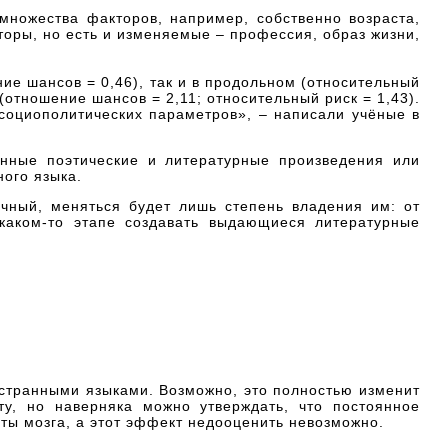
 множества факторов, например, собственно возраста,
оры, но есть и изменяемые – профессия, образ жизни,
ие шансов = 0,46), так и в продольном (относительный
 (отношение шансов = 2,11; относительный риск = 1,43).
 социополитических параметров», – написали учёные в
анные поэтические и литературные произведения или
ного языка.
ечный, меняться будет лишь степень владения им: от
каком-то этапе создавать выдающиеся литературные
остранными языками. Возможно, это полностью изменит
ту, но наверняка можно утверждать, что постоянное
ты мозга, а этот эффект недооценить невозможно.