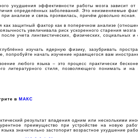
тного ухудшения эффективности работы мозга зависит от
аличия определённых заболеваний. Это неизменяемые факт
ы при анализе и связь проявилась, причём довольно ясная.
 как защитный фактор как в поперечном анализе (отношен
дноязычность увеличивала риск ускоренного старения мозга
после учета лингвистических, физических, социальных и
углублённо изучать ядерную физику, зазубривать простр
фе, попробуйте начать изучение нравящегося вам иностран
воение любого языка – это процесс практически бескон
о литературного стиля, позволяющего понимать и на 
трите в
МАКС
актический результат владения одним или несколькими ин
курентное преимущество при устройстве на новую рабо
языка значительно застопорит возрастное ухудшение рабо