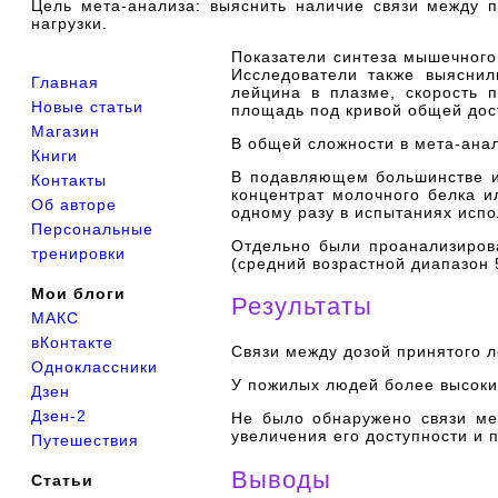
Цель мета-анализа: выяснить наличие связи между 
нагрузки.
Показатели синтеза мышечного 
Исследователи также выяснил
Главная
лейцина в плазме, скорость 
Новые статьи
площадь под кривой общей дос
Магазин
В общей сложности в мета-ана
Книги
В подавляющем большинстве ис
Контакты
концентрат молочного белка и
Об авторе
одному разу в испытаниях испо
Персональные
Отдельно были проанализиров
тренировки
(средний возрастной диапазон 5
Мои блоги
Результаты
МАКС
вКонтакте
Связи между дозой принятого 
Одноклассники
У пожилых людей более высоки
Дзен
Дзен-2
Не было обнаружено связи ме
увеличения его доступности и 
Путешествия
Выводы
Статьи