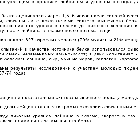
поступающим в организм лейцином и уровнем постпранд
белка оценивались через 1,5–6 часов после силовой сесс
и, связаны ли с показателями синтеза мышечного белк
повышения его уровня в плазме до пикового значения 
тупности лейцина в плазме после приема пищи.
лиз попали 697 взрослых человек (79% мужчин и 21% женщ
пытаний в качестве источника белка использовался сыво
ли смесь незаменимых аминокислот; в двух испытаниях - 
льзовались свинина, сыр, мучные черви, коллаген, картоф
аны результаты исследований с участием молодых людей 
7-74 года).
лейцина и показателями синтеза мышечного белка у молод
е дозы лейцина (до шести грамм) оказались связанными с 
жду пиковым уровнем лейцина в плазме, скоростью его
показателями синтеза мышечного белка.