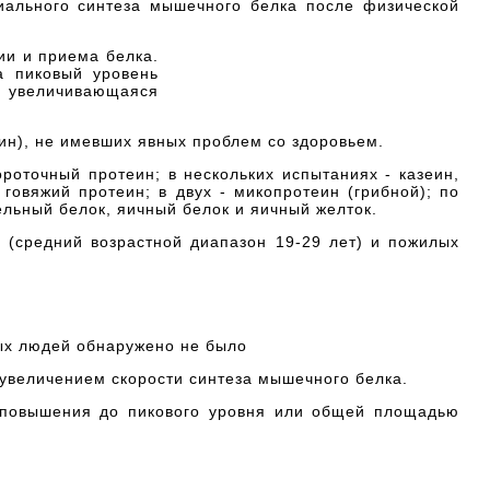
иального синтеза мышечного белка после физической
ии и приема белка.
а пиковый уровень
и увеличивающаяся
ин), не имевших явных проблем со здоровьем.
роточный протеин; в нескольких испытаниях - казеин,
говяжий протеин; в двух - микопротеин (грибной); по
ельный белок, яичный белок и яичный желток.
(средний возрастной диапазон 19-29 лет) и пожилых
ых людей обнаружено не было
увеличением скорости синтеза мышечного белка.
 повышения до пикового уровня или общей площадью