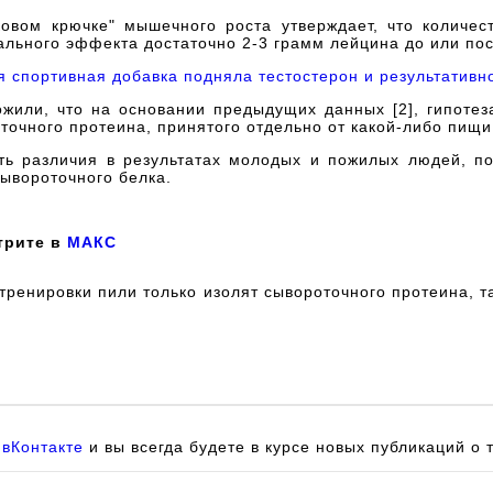
ковом крючке" мышечного роста утверждает, что количе
ьного эффекта достаточно 2-3 грамм лейцина до или посл
 спортивная добавка подняла тестостерон и результативно
жили, что на основании предыдущих данных [2], гипотез
оточного протеина, принятого отдельно от какой-либо пищи
ь различия в результатах молодых и пожилых людей, по
ывороточного белка.
трите в
МАКС
ренировки пили только изолят сывороточного протеина, так
и
вКонтакте
и вы всегда будете в курсе новых публикаций о 