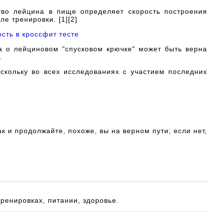
ство лейцина в пище определяет скорость построения
е тренировки. [1][2]
сть в кроссфит тесте
а о лейциновом "спусковом крючке" может быть верна
.
скольку во всех исследованиях с участием последних
 и продолжайте, похоже, вы на верном пути; если нет,
тренировках, питании, здоровье.