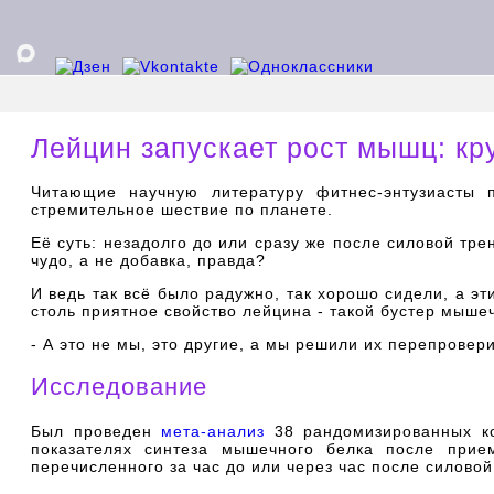
Лейцин запускает рост мышц: кр
Читающие научную литературу фитнес-энтузиасты 
стремительное шествие по планете.
Её суть: незадолго до или сразу же после силовой тр
чудо, а не добавка, правда?
И ведь так всё было радужно, так хорошо сидели, а э
столь приятное свойство лейцина - такой бустер мышеч
- А это не мы, это другие, а мы решили их перепровери
Исследование
Был проведен
мета-анализ
38 рандомизированных ко
показателях синтеза мышечного белка после прие
перечисленного за час до или через час после силовой