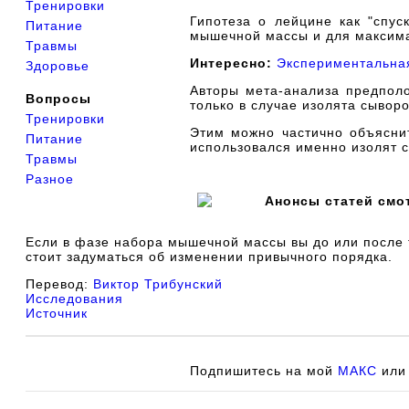
Тренировки
Гипотеза о лейцине как "спус
Питание
мышечной массы и для максимал
Травмы
Интересно:
Экспериментальная
Здоровье
Авторы мета-анализа предполо
Вопросы
только в случае изолята сывор
Тренировки
Этим можно частично объяснит
Питание
использовался именно изолят с
Травмы
Разное
Анонсы статей смо
Если в фазе набора мышечной массы вы до или после т
стоит задуматься об изменении привычного порядка.
Перевод:
Виктор Трибунский
Исследования
Источник
Подпишитесь на мой
МАКС
ил