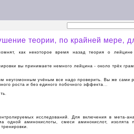
ушение теории, по крайней мере, 
помнят, как некоторое время назад теория о лейцине
енировки вы принимаете немного лейцина - около трёх грам
тим неугомонным учёным все надо проверить. Вы же сами 
ного роста и без единого побочного эффекта...
ть.
нтролируемых исследований. Для включения в мета-ан
ма одной аминокислоты, смеси аминокислот, изолята 
 тренировки.