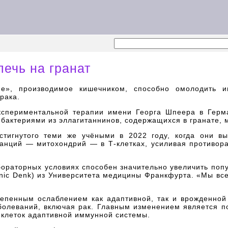
лечь на гранат
ие», производимое кишечником, способно омолодить 
рака.
экспериментальной терапии имени Георга Шпеера в Герма
актериями из эллагитаннинов, содержащихся в гранате, м
стигнутого теми же учёными в 2022 году, когда они вы
анций — митохондрий — в Т-клетках, усиливая противор
абораторных условиях способен значительно увеличить поп
nic Denk) из Университета медицины Франкфурта. «Мы все
тепенным ослаблением как адаптивной, так и врожденной
болеваний, включая рак. Главным изменением является п
-клеток адаптивной иммунной системы.