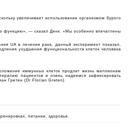
скольку увеличивает использование организмом бурого
ую функцию», — сказал Денк. «Мы особенно впечатлены
ния UA в лечении рака, данный эксперимент показал,
медления ухудшения функциональности клеток человека
моложение иммунных клеток продлит жизнь миллионам
терапию пациентов и очень надеемся зафиксировать
н Гретен (Dr Florian Greten).
тренировках, питании, здоровье.