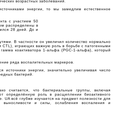
ических возрастных заболеваний.
источниками энергии, то мы замедлим естественное
нта с участием 50
зом распределены в
ился 28 дней. До и
тями. В частности он увеличил количество нормально
и CTL), играющих важную роль в борьбе с патогенными
гамма коактиватора 1-альфа (PGC-1-альфа), который
нение ряда воспалительных маркеров.
ся источники энергии, значительно увеличивая число
редных бактерий.
ко считается, что бактериальные группы, включая
играют определённую роль в расщеплении биоактивного
е. UA всё глубже изучается на предмет полезности для
й выносливости и силы, ослабления воспаления и