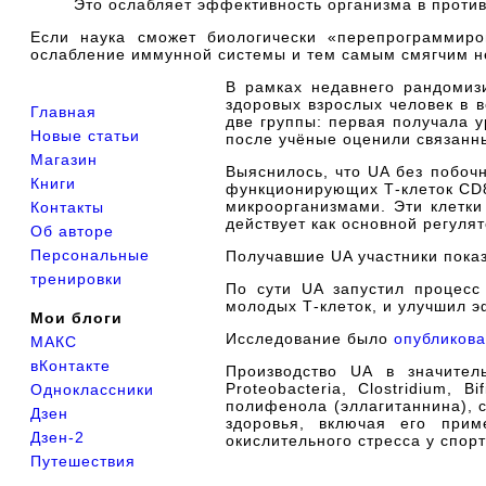
Это ослабляет эффективность организма в проти
Если наука сможет биологически «перепрограммиро
ослабление иммунной системы и тем самым смягчим не
В рамках недавнего рандомиз
здоровых взрослых человек в 
Главная
две группы: первая получала у
Новые статьи
после учёные оценили связанн
Магазин
Выяснилось, что UA без побоч
Книги
функционирующих Т-клеток CD8
микроорганизмами. Эти клетк
Контакты
действует как основной регуля
Об авторе
Персональные
Получавшие UA участники показ
тренировки
По сути UA запустил процесс 
молодых Т-клеток, и улучшил э
Мои блоги
Исследование было
опубликов
МАКС
вКонтакте
Производство UA в значител
Proteobacteria, Clostridium,
Одноклассники
полифенола (эллагитаннина), с
Дзен
здоровья, включая его при
Дзен-2
окислительного стресса у спор
Путешествия