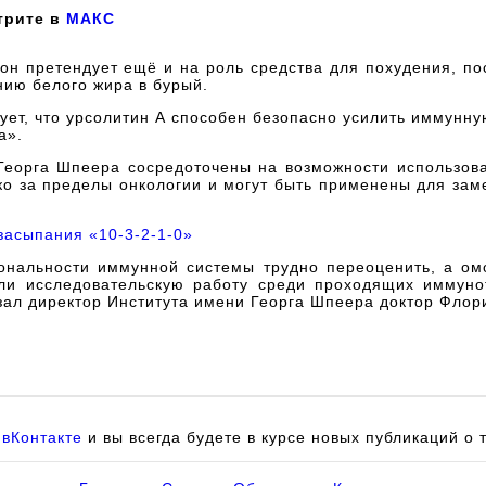
трите в
МАКС
он претендует ещё и на роль средства для похудения, по
нию белого жира в бурый.
ует, что урсолитин А способен безопасно усилить иммунн
а».
Георга Шпеера сосредоточены на возможности использова
ко за пределы онкологии и могут быть применены для за
засыпания «10-3-2-1-0»
ональности иммунной системы трудно переоценить, а о
и исследовательскую работу среди проходящих иммуно
ал директор Института имени Георга Шпеера доктор Флориа
и
вКонтакте
и вы всегда будете в курсе новых публикаций о 