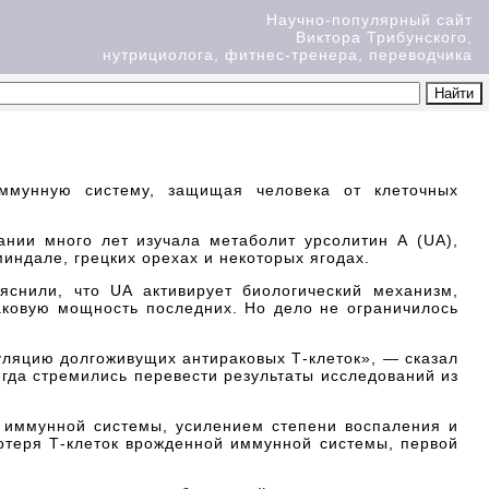
Научно-популярный сайт
Виктора Трибунского,
нутрициолога, фитнес-тренера, переводчика
иммунную систему, защищая человека от клеточных
нии много лет изучала метаболит урсолитин А (UA),
индале, грецких орехах и некоторых ягодах.
яснили, что UA активирует биологический механизм,
аковую мощность последних. Но дело не ограничилось
уляцию долгоживущих антираковых Т-клеток», — сказал
гда стремились перевести результаты исследований из
 иммунной системы, усилением степени воспаления и
отеря Т-клеток врожденной иммунной системы, первой