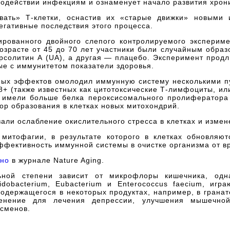
водействии инфекциям и ознаменует начало развития хрон
вать» Т-клетки, оснастив их «старые движки» новыми 
гативные последствия этого процесса.
ированного двойного слепого контролируемого экспериме
возрасте от 45 до 70 лет участники были случайным обра
рсолитин А (UA), а другая — плацебо. Эксперимент продл
ые с иммунитетом показатели здоровья.
ных эффектов омолодил иммунную систему несколькими пу
+ (также известных как цитотоксические Т-лимфоциты, ил
и имели больше белка пероксисомального пролифератора 
тор образования в клетках новых митохондрий.
али ослабление окислительного стресса в клетках и изме
митофагии, в результате которого в клетках обновляют
ффективность иммунной системы в очистке организма от в
ано
в журнале Nature Aging.
ьной степени зависит от микрофлоры кишечника, одна
 Bifidobacterium, Eubacterium и Enterococcus faecium, 
одержащегося в некоторых продуктах, например, в гранат
менение для лечения депрессии, улучшения мышечно
тсменов.