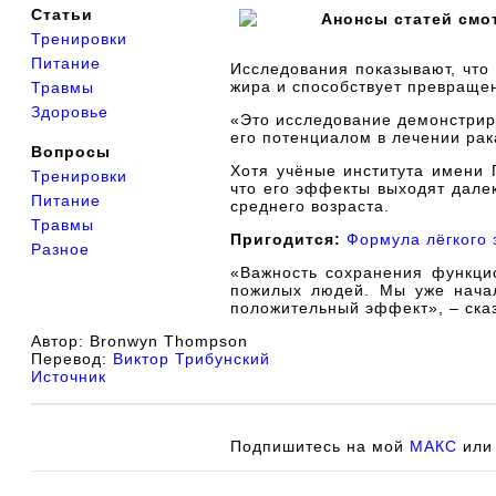
Статьи
Анонсы статей смо
Тренировки
Питание
Исследования показывают, что 
жира и способствует превраще
Травмы
Здоровье
«Это исследование демонстрир
его потенциалом в лечении рак
Вопросы
Хотя учёные института имени 
Тренировки
что его эффекты выходят дале
Питание
среднего возраста.
Травмы
Пригодится:
Формула лёгкого 
Разное
«Важность сохранения функци
пожилых людей. Мы уже начал
положительный эффект», – сказ
Автор: Bronwyn Thompson
Перевод:
Виктор Трибунский
Источник
Подпишитесь на мой
МАКС
ил