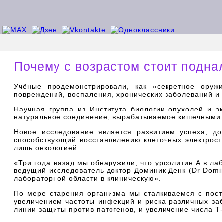
Почему с возрастом стоит подна
Учёные продемонстрировали, как «секретное оруж
повреждений, воспаления, хронических заболеваний и 
Научная группа из Института биологии опухолей и 
натуральное соединение, вырабатываемое кишечными б
Новое исследование является развитием успеха, до
способствующий восстановлению клеточных электрост
лишь онкологией.
«Три года назад мы обнаружили, что урсолитин А в л
ведущий исследователь доктор Доминик Денк (Dr Domi
лабораторной области в клиническую».
По мере старения организма мы сталкиваемся с пос
увеличением частоты инфекций и риска различных за
линии защиты против патогенов, и увеличение числа Т