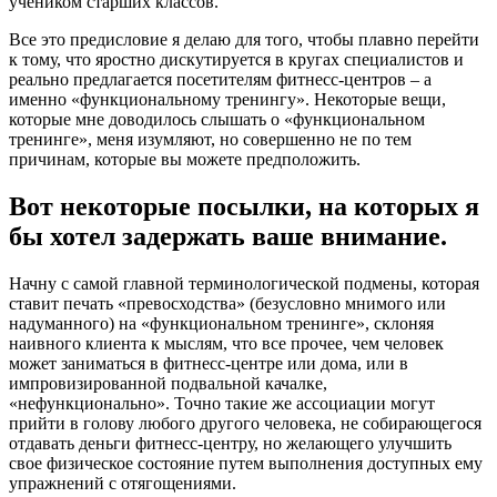
учеником старших классов.
Все это предисловие я делаю для того, чтобы плавно перейти
к тому, что яростно дискутируется в кругах специалистов и
реально предлагается посетителям фитнесс-центров – а
именно «функциональному тренингу». Некоторые вещи,
которые мне доводилось слышать о «функциональном
тренинге», меня изумляют, но совершенно не по тем
причинам, которые вы можете предположить.
Вот некоторые посылки, на которых я
бы хотел задержать ваше внимание.
Начну с самой главной терминологической подмены, которая
ставит печать «превосходства» (безусловно мнимого или
надуманного) на «функциональном тренинге», склоняя
наивного клиента к мыслям, что все прочее, чем человек
может заниматься в фитнесс-центре или дома, или в
импровизированной подвальной качалке,
«нефункционально». Точно такие же ассоциации могут
прийти в голову любого другого человека, не собирающегося
отдавать деньги фитнесс-центру, но желающего улучшить
свое физическое состояние путем выполнения доступных ему
упражнений с отягощениями.