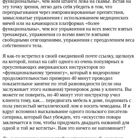
функциональны», чем жим штанги лежа на скамье. Встав на
эту точку зрения, легко дать себя убедить в том, что
перепрыгивания через импровизированные препятствия,
замысловатые упражнения с использованием медицинских
мячей или на качающихся платформах «более
функциональны», чем все упражнения на всех вместе взятых
тренажерах, упражнения со всеми вместе взятыми
свободными отягощениями, упражнения с преодолением веса
собственного тела.
Я как-то встретил в своей ежедневной почте ссылку, щелкнув
на которой, попал на сайт одного из очень популярных и
преуспевающих американских инструкторов по
«функциональному тренингу», который в видеоролике
продолжительностью примерно 40 минут проводил
показательное занятие по этой разновидности (если она
заслуживает этого названия) тренировок дома у клиента. Вы
можете не поверить, но 40 минут этот инструктор учил
клиента тому, как… передвигать мебель в доме, поднимать с
пола увесистый металлический лом и носить чемоданы. И я
вдруг вспомнил высказывание одного польского писателя-
сатирика, который был убежден, что «искусство повара
заключается в том, чтобы придумать двадцать названий для
одной и той же котлеты». Вам это ничего не напоминает?