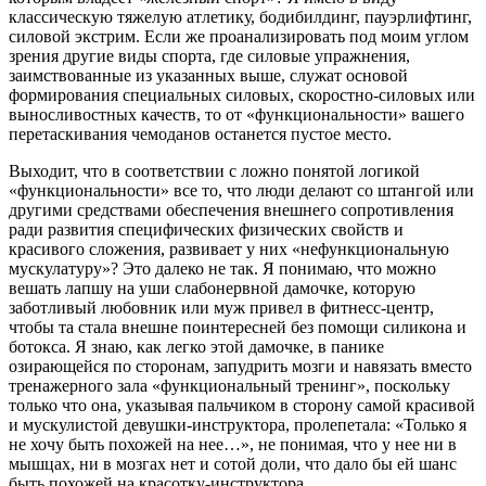
классическую тяжелую атлетику, бодибилдинг, пауэрлифтинг,
силовой экстрим. Если же проанализировать под моим углом
зрения другие виды спорта, где силовые упражнения,
заимствованные из указанных выше, служат основой
формирования специальных силовых, скоростно-силовых или
выносливостных качеств, то от «функциональности» вашего
перетаскивания чемоданов останется пустое место.
Выходит, что в соответствии с ложно понятой логикой
«функциональности» все то, что люди делают со штангой или
другими средствами обеспечения внешнего сопротивления
ради развития специфических физических свойств и
красивого сложения, развивает у них «нефункциональную
мускулатуру»? Это далеко не так. Я понимаю, что можно
вешать лапшу на уши слабонервной дамочке, которую
заботливый любовник или муж привел в фитнесс-центр,
чтобы та стала внешне поинтересней без помощи силикона и
ботокса. Я знаю, как легко этой дамочке, в панике
озирающейся по сторонам, запудрить мозги и навязать вместо
тренажерного зала «функциональный тренинг», поскольку
только что она, указывая пальчиком в сторону самой красивой
и мускулистой девушки-инструктора, пролепетала: «Только я
не хочу быть похожей на нее…», не понимая, что у нее ни в
мышцах, ни в мозгах нет и сотой доли, что дало бы ей шанс
быть похожей на красотку-инструктора.