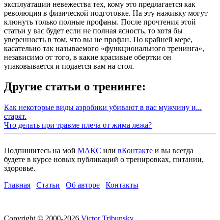
эксплуатации невежества тех, кому это предлагается как
революция в физической подготовке. На эту наживку могут
клюнуть только полные профаны. После прочтения этой
статьи у вас будет если не полная ясность, то хотя бы
уверенность в том, что вы не профан. По крайней мере,
касательно так называемого «функционального тренинга»,
независимо от того, в какие красивые обертки он
упаковывается и подается вам на стол.
Другие статьи о тренинге:
Как некоторые виды аэробики убивают в вас мужчину и...
старят.
Что делать при травме плеча от жима лежа?
Подпишитесь на мой
МАКС
или
вКонтакте
и вы всегда
будете в курсе новых публикаций о тренировках, питании,
здоровье.
Главная
Статьи
Об авторе
Контакты
Copyright © 2000-2026
Victor Tribunsky