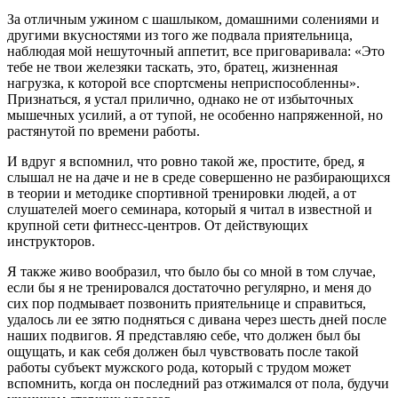
За отличным ужином с шашлыком, домашними солениями и
другими вкусностями из того же подвала приятельница,
наблюдая мой нешуточный аппетит, все приговаривала: «Это
тебе не твои железяки таскать, это, братец, жизненная
нагрузка, к которой все спортсмены неприспособленны».
Признаться, я устал прилично, однако не от избыточных
мышечных усилий, а от тупой, не особенно напряженной, но
растянутой по времени работы.
И вдруг я вспомнил, что ровно такой же, простите, бред, я
слышал не на даче и не в среде совершенно не разбирающихся
в теории и методике спортивной тренировки людей, а от
слушателей моего семинара, который я читал в известной и
крупной сети фитнесс-центров. От действующих
инструкторов.
Я также живо вообразил, что было бы со мной в том случае,
если бы я не тренировался достаточно регулярно, и меня до
сих пор подмывает позвонить приятельнице и справиться,
удалось ли ее зятю подняться с дивана через шесть дней после
наших подвигов. Я представляю себе, что должен был бы
ощущать, и как себя должен был чувствовать после такой
работы субъект мужского рода, который с трудом может
вспомнить, когда он последний раз отжимался от пола, будучи