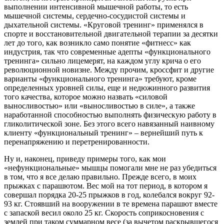
выполнении интенсивной мышечной работы, то есть
мышечной системы, сердечно-сосудистой системы и
дыхательной системы. «Круговой тренинг» применялся в
спорте и восстановительной двигательной терапии за десятки
лет до того, как возникло само понятие «фитнесс» как
индустрия, так что современные адепты «функционального
тренинга» сильно лицемерят, на каждом углу крича о его
революционной новизне. Между прочим, кроссфит и другие
варианты «функционального тренинга» требуют, кроме
определенных уровней силы, еще и недюжинного развития
того качества, которое можно назвать «силовой
выносливостью» или «выносливостью в силе», а также
наработанной способностью выполнять физическую работу в
гликолитической зоне. Без этого всего навязанный наивному
клиенту «функциональный тренинг» – вернейший путь к
перенапряжению и перетренированности.
Ну и, наконец, приведу примеры того, как мои
«нефункциональные» мышцы помогали мне не раз убедиться
в том, что я все делаю правильно. Прежде всего, в моих
прыжках с парашютом. Вес мой на тот период, в котором я
совершал порядка 20-25 прыжков в год, колебался вокруг 92-
93 кг. Стоявший на вооружении в те времена парашют вместе
с запаской весил около 25 кг. Скорость соприкосновения с
землей при таком суммарном весе (за вычетом раскрывшегося