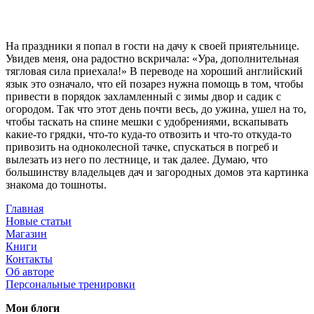
На праздники я попал в гости на дачу к своей приятельнице.
Увидев меня, она радостно вскричала: «Ура, дополнительная
тягловая сила приехала!» В переводе на хороший английский
язык это означало, что ей позарез нужна помощь в том, чтобы
привести в порядок захламленный с зимы двор и садик с
огородом. Так что этот день почти весь, до ужина, ушел на то,
чтобы таскать на спине мешки с удобрениями, вскапывать
какие-то грядки, что-то куда-то отвозить и что-то откуда-то
привозить на одноколесной тачке, спускаться в погреб и
вылезать из него по лестнице, и так далее. Думаю, что
большинству владельцев дач и загородных домов эта картинка
знакома до тошноты.
Главная
Новые статьи
Магазин
Книги
Контакты
Об авторе
Персональные тренировки
Мои блоги