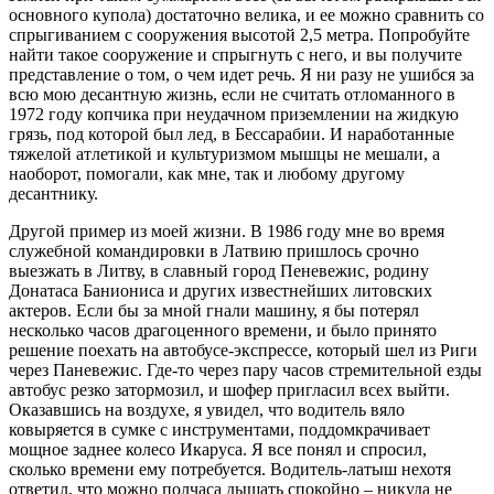
основного купола) достаточно велика, и ее можно сравнить со
спрыгиванием с сооружения высотой 2,5 метра. Попробуйте
найти такое сооружение и спрыгнуть с него, и вы получите
представление о том, о чем идет речь. Я ни разу не ушибся за
всю мою десантную жизнь, если не считать отломанного в
1972 году копчика при неудачном приземлении на жидкую
грязь, под которой был лед, в Бессарабии. И наработанные
тяжелой атлетикой и культуризмом мышцы не мешали, а
наоборот, помогали, как мне, так и любому другому
десантнику.
Другой пример из моей жизни. В 1986 году мне во время
служебной командировки в Латвию пришлось срочно
выезжать в Литву, в славный город Пеневежис, родину
Донатаса Баниониса и других известнейших литовских
актеров. Если бы за мной гнали машину, я бы потерял
несколько часов драгоценного времени, и было принято
решение поехать на автобусе-экспрессе, который шел из Риги
через Паневежис. Где-то через пару часов стремительной езды
автобус резко затормозил, и шофер пригласил всех выйти.
Оказавшись на воздухе, я увидел, что водитель вяло
ковыряется в сумке с инструментами, поддомкрачивает
мощное заднее колесо Икаруса. Я все понял и спросил,
сколько времени ему потребуется. Водитель-латыш нехотя
ответил, что можно полчаса дышать спокойно – никуда не