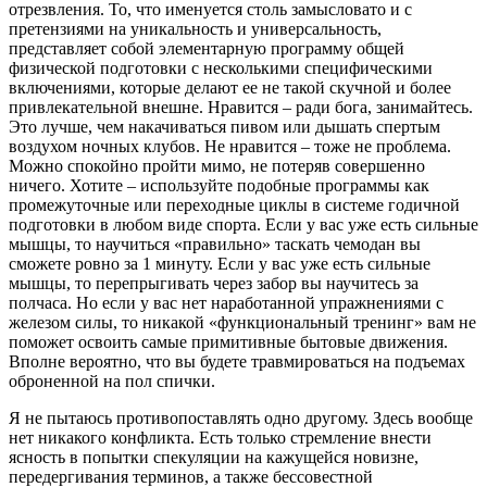
отрезвления. То, что именуется столь замысловато и с
претензиями на уникальность и универсальность,
представляет собой элементарную программу общей
физической подготовки с несколькими специфическими
включениями, которые делают ее не такой скучной и более
привлекательной внешне. Нравится – ради бога, занимайтесь.
Это лучше, чем накачиваться пивом или дышать спертым
воздухом ночных клубов. Не нравится – тоже не проблема.
Можно спокойно пройти мимо, не потеряв совершенно
ничего. Хотите – используйте подобные программы как
промежуточные или переходные циклы в системе годичной
подготовки в любом виде спорта. Если у вас уже есть сильные
мышцы, то научиться «правильно» таскать чемодан вы
сможете ровно за 1 минуту. Если у вас уже есть сильные
мышцы, то перепрыгивать через забор вы научитесь за
полчаса. Но если у вас нет наработанной упражнениями с
железом силы, то никакой «функциональный тренинг» вам не
поможет освоить самые примитивные бытовые движения.
Вполне вероятно, что вы будете травмироваться на подъемах
оброненной на пол спички.
Я не пытаюсь противопоставлять одно другому. Здесь вообще
нет никакого конфликта. Есть только стремление внести
ясность в попытки спекуляции на кажущейся новизне,
передергивания терминов, а также бессовестной