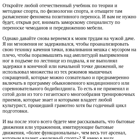
Откройте любой отечественный учебник по теории и
методике спорта, по физиологии спорта, и отыщите там
разъяснение феномена позитивного переноса. И вам не нужно
будет, открыв рот, внимать заморскому специалисту по
переноске чемоданов и передвижению мебели.
Однако давайте снова вернемся к моим трудам на чужой даче.
Я ни мгновения не задерживался, чтобы проанализировать
свою технику качения тачки, взваливания мешка с мусором на
плечо, чтобы поразмышлять над амплитудой выпрямления
ног в подъеме по лестнице из подвала, я не выполнял
задержки в конечной или начальной точке движений, не
использовал множества из тех режимов мышечных
сокращений, которые можно сознательно и преднамеренно
включать в программу обыкновенного кондиционного или
соревновательного бодибилдинга. То есть я не применил и
сотой доли из того гигантского многообразия тренировочных
приемов, которые знает и которыми владеет любой
культурист, прошедший грамотно хотя бы годичный цикл
подготовки.
И вы после этого всего будете мне рассказывать, что бытовые
движения или упражнения, имитирующие бытовые
движения, «более функциональны», чем весь тот арсенал,
которым владеет «железный спорт»? Я имею в виду