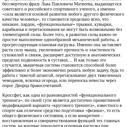
бессмертную фразу Льва Павловича Матвеева, выдающегося
советского и российского спортивного ученого, а именно
«сила является основой развития любого другого физического
качества человека», то становится предельно ясно, что
никакие, пардон, «функциональные» прыжки, кувырки,
карабканья и перетаскивания не могут быть возможными без
элементарной силы. Более того, в развитии силы важно не
простое выполнение однообразной механической работы, а
прогрессирующая плановая нагрузка. Именно она заставляет
расти силу мышц, увеличивает прочность и эластичность
сухожилий и связок, расширяет доступную в анатомических
пределах подвижность в суставах… И как только это
случается, мышечная система становится способной более
эффективно и более экономично решать любую задачу, будь то
работа с тяжелой штангой, перетаскивание двух тяжеленных
чемоданов, вскопка огорода, или переноска невесты через
порог Дворца бракосочетаний.
Кроссфит, как одна из разновидностей «функционального
тренинга», по своей сути является достаточно примитивной
модификацией варианта «кругового тренинга», известного в
спорте как отличное средство подготовки «физики», то есть
общего физического состояния, а если конкретнее –
восстановления и совершенствования функций тех главных
систем, на которые приходится основная нагрузка при