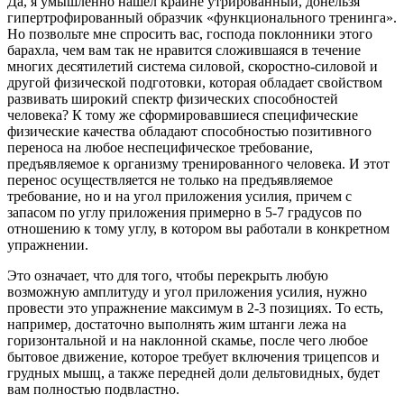
Да, я умышленно нашел крайне утрированный, донельзя
гипертрофированный образчик «функционального тренинга».
Но позвольте мне спросить вас, господа поклонники этого
барахла, чем вам так не нравится сложившаяся в течение
многих десятилетий система силовой, скоростно-силовой и
другой физической подготовки, которая обладает свойством
развивать широкий спектр физических способностей
человека? К тому же сформировавшиеся специфические
физические качества обладают способностью позитивного
переноса на любое неспецифическое требование,
предъявляемое к организму тренированного человека. И этот
перенос осуществляется не только на предъявляемое
требование, но и на угол приложения усилия, причем с
запасом по углу приложения примерно в 5-7 градусов по
отношению к тому углу, в котором вы работали в конкретном
упражнении.
Это означает, что для того, чтобы перекрыть любую
возможную амплитуду и угол приложения усилия, нужно
провести это упражнение максимум в 2-3 позициях. То есть,
например, достаточно выполнять жим штанги лежа на
горизонтальной и на наклонной скамье, после чего любое
бытовое движение, которое требует включения трицепсов и
грудных мышц, а также передней доли дельтовидных, будет
вам полностью подвластно.