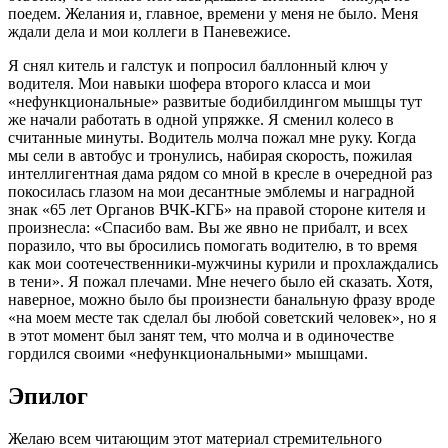
поедем. Желания и, главное, времени у меня не было. Меня
ждали дела и мои коллеги в Паневежисе.
Я снял китель и галстук и попросил баллонный ключ у
водителя. Мои навыки шофера второго класса и мои
«нефункциональные» развитые бодибилдингом мышцы тут
же начали работать в одной упряжке. Я сменил колесо в
считанные минуты. Водитель молча пожал мне руку. Когда
мы сели в автобус и тронулись, набирая скорость, пожилая
интеллигентная дама рядом со мной в кресле в очередной раз
покосилась глазом на мои десантные эмблемы и наградной
знак «65 лет Органов ВЧК-КГБ» на правой стороне кителя и
произнесла: «Спасибо вам. Вы же явно не прибалт, и всех
поразило, что вы бросились помогать водителю, в то время
как мои соотечественники-мужчины курили и прохлаждались
в тени». Я пожал плечами. Мне нечего было ей сказать. Хотя,
наверное, можно было бы произнести банальную фразу вроде
«на моем месте так сделал бы любой советский человек», но я
в этот момент был занят тем, что молча и в одиночестве
гордился своими «нефункциональными» мышцами.
Эпилог
Желаю всем читающим этот материал стремительного