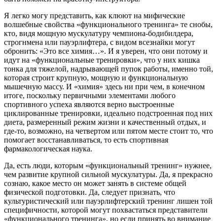
Я легко могу представить, как клюют на мифические
волшебные свойства «функционального тренинга» те снобы,
кто, видя мощную мускулатуру чемпиона-бодибилдера,
строгнмена или пауэрлифтера, с видом всезнайки могут
обронить: «Это все химия…». И я уверен, что они потому и
идут на «функциональные тренировки», что у них кишка
тонка для тяжелой, надрывающей пупок работы, именно той,
которая строит крупную, мощную и функциональную
мышечную массу. И «химия» здесь ни при чем, в конечном
итоге, поскольку первичными элементами любого
спортивного успеха являются верно выстроенные
циклированные тренировки, идеально подстроенная под них
диета, размеренный режим жизни и качественный отдых, и
где-то, возможно, на четвертом или пятом месте стоит то, что
помогает восстанавливаться, то есть спортивная
фармакологическая наука.
Да, есть люди, которым «функциональный тренинг» нужнее,
чем развитие крупной сильной мускулатуры. Да, я прекрасно
сознаю, какое место он может занять в системе общей
физической подготовки. Да, следует признать, что
культуристический или пауэрлифтерский тренинг лишен той
специфичности, которой могут похвастаться представители
«функционального тренинга», но если принять во внимание