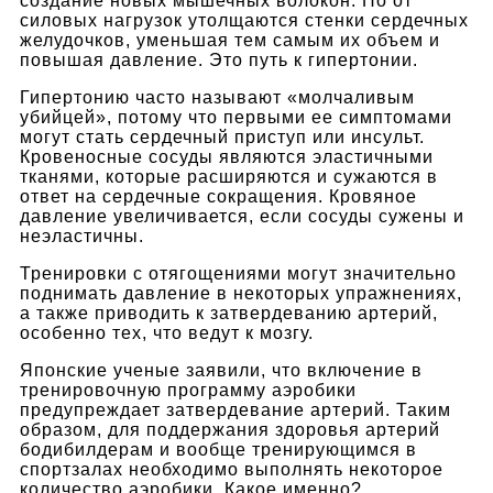
создание новых мышечных волокон. Но от
силовых нагрузок утолщаются стенки сердечных
желудочков, уменьшая тем самым их объем и
повышая давление. Это путь к гипертонии.
Гипертонию часто называют «молчаливым
убийцей», потому что первыми ее симптомами
могут стать сердечный приступ или инсульт.
Кровеносные сосуды являются эластичными
тканями, которые расширяются и сужаются в
ответ на сердечные сокращения. Кровяное
давление увеличивается, если сосуды сужены и
неэластичны.
Тренировки с отягощениями могут значительно
поднимать давление в некоторых упражнениях,
а также приводить к затвердеванию артерий,
особенно тех, что ведут к мозгу.
Японские ученые заявили, что включение в
тренировочную программу аэробики
предупреждает затвердевание артерий. Таким
образом, для поддержания здоровья артерий
бодибилдерам и вообще тренирующимся в
спортзалах необходимо выполнять некоторое
количество аэробики. Какое именно?